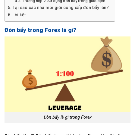
Trường hợp 2: Sử dụng đòn bẩy trong giao dịch
Tại sao các nhà môi giới cung cấp đòn bẩy lớn?
Lời kết
Đòn bẩy trong Forex là gì?
Đòn bẩy là gì trong Forex