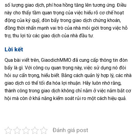
số lượng giao dịch, phí hoa hồng tăng lên tương ứng. Điều
này cho thấy tầm quan trọng của việc hiểu rõ cơ chế hoạt
động của ký quỹ, đòn bẩy trong giao dịch chứng khoán,
đồng thời nhấn mạnh vai trò của nhà môi giới trong việc hỗ
trợ, thu lợi từ các giao dịch của nhà đầu tư.
Lời kết
Qua bài viết trên, GiaodichMMO đã cung cấp thông tin đòn
bẩy là gì. Với công cụ quan trọng này, việc sử dụng nó đòi
hỏi sự cẩn trọng, hiểu biết. Bằng cách quản lý hợp lý, các nhà
giao dịch có thể tối đa hóa lợi nhuận. Hãy luôn nhớ rằng,
thành công trong giao dịch không chỉ nằm ở việc nắm bắt cơ
hội mà còn ở khả năng kiểm soát rủi ro một cách hiệu quả.
Đánh giá post