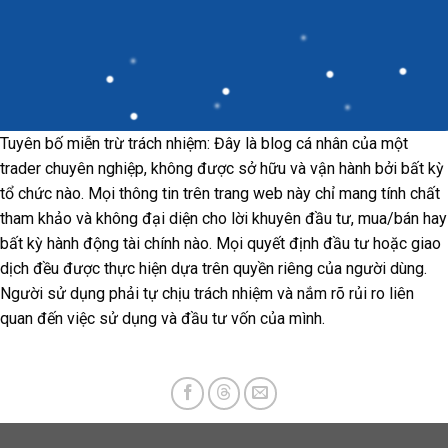
Tuyên bố miễn trừ trách nhiệm: Đây là blog cá nhân của một
trader chuyên nghiệp, không được sở hữu và vận hành bởi bất kỳ
tổ chức nào. Mọi thông tin trên trang web này chỉ mang tính chất
tham khảo và không đại diện cho lời khuyên đầu tư, mua/bán hay
bất kỳ hành động tài chính nào. Mọi quyết định đầu tư hoặc giao
dịch đều được thực hiện dựa trên quyền riêng của người dùng.
Người sử dụng phải tự chịu trách nhiệm và nắm rõ rủi ro liên
quan đến việc sử dụng và đầu tư vốn của mình.