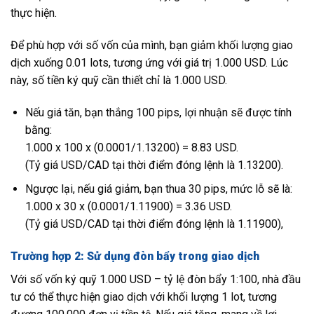
thực hiện.
Để phù hợp với số vốn của mình, bạn giảm khối lượng giao
dịch xuống 0.01 lots, tương ứng với giá trị 1.000 USD. Lúc
này, số tiền ký quỹ cần thiết chỉ là 1.000 USD.
Nếu giá tăn, bạn thắng 100 pips, lợi nhuận sẽ được tính
bằng:
1.000 x 100 x (0.0001/1.13200) = 8.83 USD.
(Tỷ giá USD/CAD tại thời điểm đóng lệnh là 1.13200).
Ngược lại, nếu giá giảm, bạn thua 30 pips, mức lỗ sẽ là:
1.000 x 30 x (0.0001/1.11900) = 3.36 USD.
(Tỷ giá USD/CAD tại thời điểm đóng lệnh là 1.11900),
Trường hợp 2: Sử dụng đòn bẩy trong giao dịch
Với số vốn ký quỹ 1.000 USD – tỷ lệ đòn bẩy 1:100, nhà đầu
tư có thể thực hiện giao dịch với khối lượng 1 lot, tương