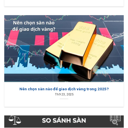
Nên chọn sàn nào để giao dịch vàng trong 2025?
Th9 23, 2025