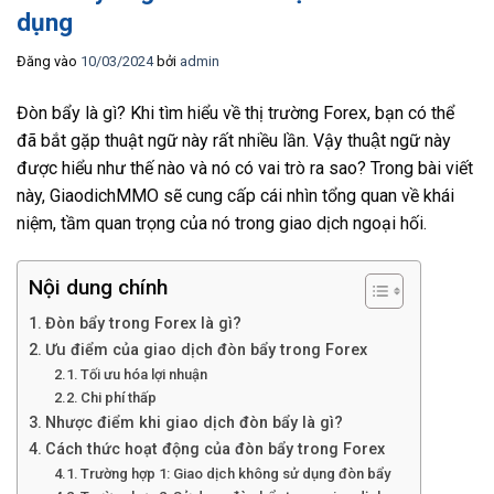
dụng
Đăng vào
10/03/2024
bởi
admin
Đòn bẩy là gì? Khi tìm hiểu về thị trường Forex, bạn có thể
đã bắt gặp thuật ngữ này rất nhiều lần. Vậy thuật ngữ này
được hiểu như thế nào và nó có vai trò ra sao? Trong bài viết
này, GiaodichMMO sẽ cung cấp cái nhìn tổng quan về khái
niệm, tầm quan trọng của nó trong giao dịch ngoại hối.
Nội dung chính
Đòn bẩy trong Forex là gì?
Ưu điểm của giao dịch đòn bẩy trong Forex
Tối ưu hóa lợi nhuận
Chi phí thấp
Nhược điểm khi giao dịch đòn bẩy là gì?
Cách thức hoạt động của đòn bẩy trong Forex
Trường hợp 1: Giao dịch không sử dụng đòn bẩy