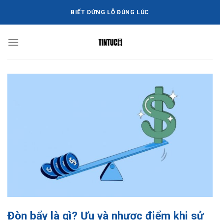
Bỏ
BIẾT DỪNG LỖ ĐÚNG LÚC
qua
nội
dung
Đòn bẩy là gì? Ưu và nhược điểm khi sử