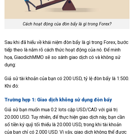
Cách hoạt động của đòn bẩy là gì trong Forex?
Sau khi đã hiểu về khái niệm đòn bẩy là gì trong Forex, bước
tiếp theo là nắm rõ cách thức hoạt động của nó. Để minh
họa, GiaodichMMO sẽ so sánh giao dịch có và không sử
dụng:
Giả sử tài khoản của bạn có 200 USD, tỷ lệ đòn bẩy là 1:500.
Khi đó:
Trường hợp 1: Giao dịch không sử dụng đòn bẩy
Giả sử bạn muốn mua 0.2 lots cặp USD/CAD với giá trị
20.000 USD. Tuy nhiên, để thực hiện giao dịch này, bạn cần
số tiền ký quỹ tối thiểu là 20.000 USD, trong khi tài khoản
của bạn chỉ có 2.000 USD. Vì vậy, giao dịch không thể được