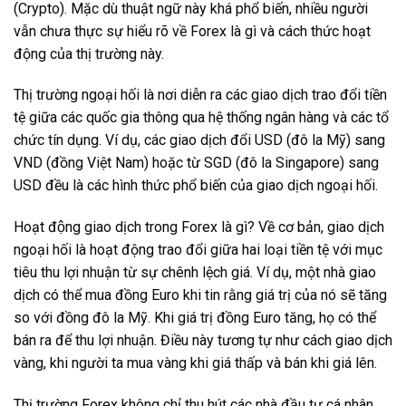
(Crypto). Mặc dù thuật ngữ này khá phổ biến, nhiều người
vẫn chưa thực sự hiểu rõ về Forex là gì và cách thức hoạt
động của thị trường này.
Thị trường ngoại hối là nơi diễn ra các giao dịch trao đổi tiền
tệ giữa các quốc gia thông qua hệ thống ngân hàng và các tổ
chức tín dụng. Ví dụ, các giao dịch đổi USD (đô la Mỹ) sang
VND (đồng Việt Nam) hoặc từ SGD (đô la Singapore) sang
USD đều là các hình thức phổ biến của giao dịch ngoại hối.
Hoạt động giao dịch trong Forex là gì? Về cơ bản, giao dịch
ngoại hối là hoạt động trao đổi giữa hai loại tiền tệ với mục
tiêu thu lợi nhuận từ sự chênh lệch giá. Ví dụ, một nhà giao
dịch có thể mua đồng Euro khi tin rằng giá trị của nó sẽ tăng
so với đồng đô la Mỹ. Khi giá trị đồng Euro tăng, họ có thể
bán ra để thu lợi nhuận. Điều này tương tự như cách giao dịch
vàng, khi người ta mua vàng khi giá thấp và bán khi giá lên.
Thị trường Forex không chỉ thu hút các nhà đầu tư cá nhân,