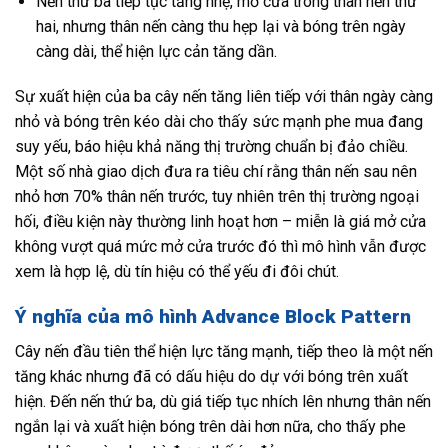
Nến thứ ba tiếp tục tăng nhẹ, mở cửa trong thân nến thứ
hai, nhưng thân nến càng thu hẹp lại và bóng trên ngày
càng dài, thể hiện lực cản tăng dần.
Sự xuất hiện của ba cây nến tăng liên tiếp với thân ngày càng
nhỏ và bóng trên kéo dài cho thấy sức mạnh phe mua đang
suy yếu, báo hiệu khả năng thị trường chuẩn bị đảo chiều.
Một số nhà giao dịch đưa ra tiêu chí rằng thân nến sau nên
nhỏ hơn 70% thân nến trước, tuy nhiên trên thị trường ngoại
hối, điều kiện này thường linh hoạt hơn – miễn là giá mở cửa
không vượt quá mức mở cửa trước đó thì mô hình vẫn được
xem là hợp lệ, dù tín hiệu có thể yếu đi đôi chút.
Ý nghĩa của mô hình Advance Block Pattern
Cây nến đầu tiên thể hiện lực tăng mạnh, tiếp theo là một nến
tăng khác nhưng đã có dấu hiệu do dự với bóng trên xuất
hiện. Đến nến thứ ba, dù giá tiếp tục nhích lên nhưng thân nến
ngắn lại và xuất hiện bóng trên dài hơn nữa, cho thấy phe