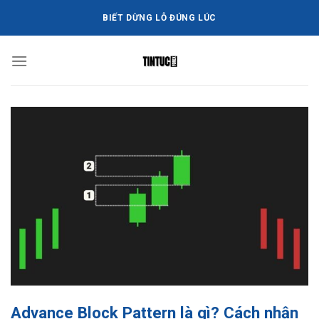
Bỏ
BIẾT DỪNG LỖ ĐÚNG LÚC
qua
nội
dung
Advance Block Pattern là gì? Cách nhận