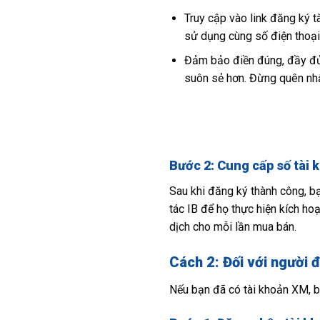
Truy cập vào link đăng ký 
sử dụng cùng số điện thoại
Đảm bảo điền đúng, đầy đủ t
suôn sẻ hơn. Đừng quên nhậ
Bước 2: Cung cấp số tài
Sau khi đăng ký thành công, b
tác IB để họ thực hiện kích h
dịch cho mỗi lần mua bán.
Cách 2: Đối với người 
Nếu bạn đã có tài khoản XM, b