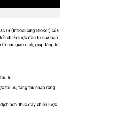
ác IB (Introducing Broker) của
ến chiến lược đầu tư của bạn.
từ các giao dịch, giúp tăng lợi
đầu tư.
ợc tối ưu, tăng thu nhập ròng
dịch hơn, thúc đẩy chiến lược