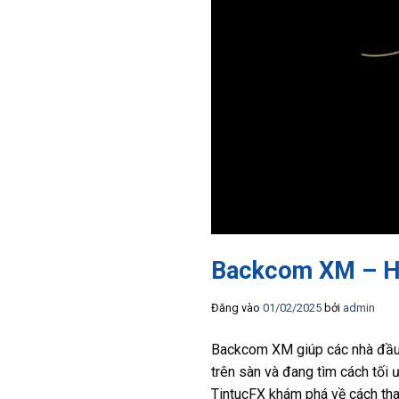
Backcom XM – Hư
Đăng vào
01/02/2025
bởi
admin
Backcom XM giúp các nhà đầu tư
trên sàn và đang tìm cách tối ư
TintucFX khám phá về cách tha