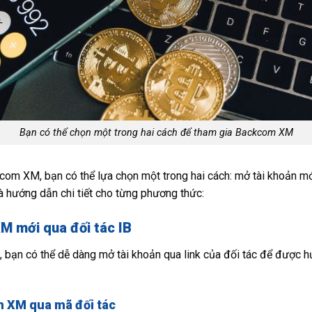
Bạn có thể chọn một trong hai cách để tham gia Backcom XM
com XM, bạn có thể lựa chọn một trong hai cách: mở tài khoản mới
là hướng dẫn chi tiết cho từng phương thức:
M mới qua đối tác IB
 bạn có thể dễ dàng mở tài khoản qua link của đối tác để được
n XM qua mã đối tác