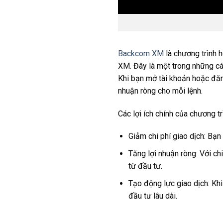
Backcom XM
là chương trình h
XM. Đây là một trong những cá
Khi bạn mở tài khoản hoặc đăng
nhuận ròng cho mỗi lệnh.
Các lợi ích chính của chương t
Giảm chi phí giao dịch: Bạn
Tăng lợi nhuận ròng: Với ch
từ đầu tư.
Tạo động lực giao dịch: Khi
đầu tư lâu dài.