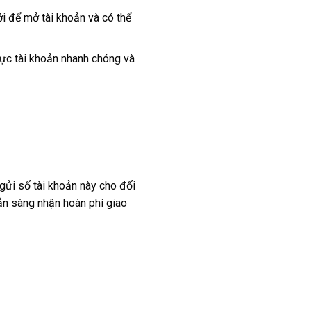
i để mở tài khoản và có thể
hực tài khoản nhanh chóng và
gửi số tài khoản này cho đối
ẵn sàng nhận hoàn phí giao