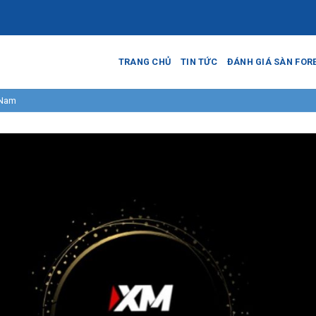
TRANG CHỦ
TIN TỨC
ĐÁNH GIÁ SÀN FOR