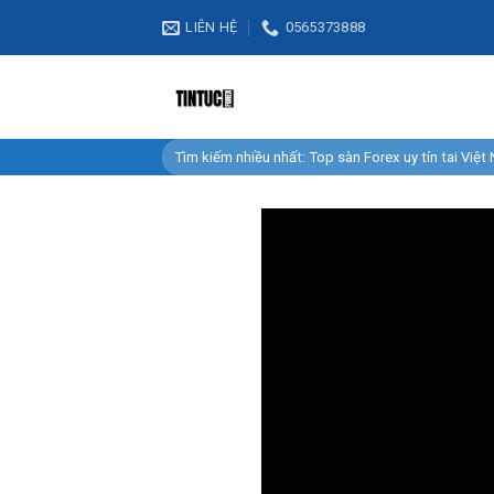
Bỏ
LIÊN HỆ
0565373888
qua
nội
dung