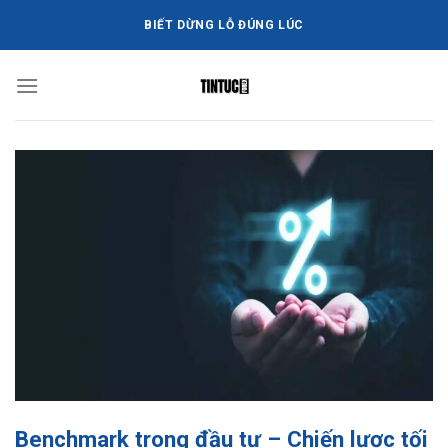
Bỏ
BIẾT DỪNG LỖ ĐÚNG LÚC
qua
nội
dung
Benchmark trong đầu tư – Chiến lược tối