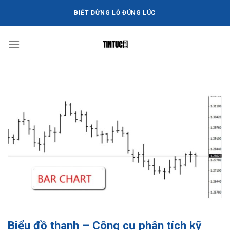
Bỏ
BIẾT DỪNG LỖ ĐÚNG LÚC
qua
nội
dung
Biểu đồ thanh – Công cụ phân tích kỹ