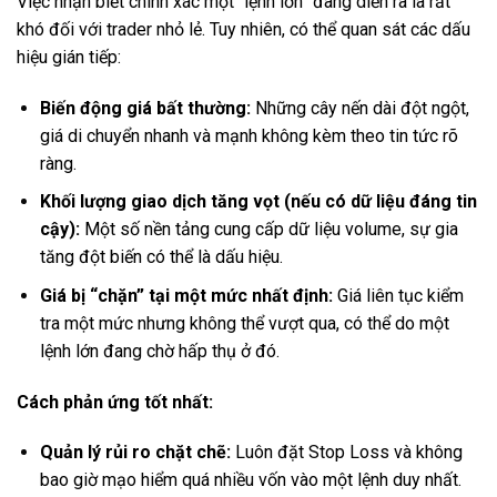
Việc nhận biết chính xác một “lệnh lớn” đang diễn ra là rất
khó đối với trader nhỏ lẻ. Tuy nhiên, có thể quan sát các dấu
hiệu gián tiếp:
Biến động giá bất thường:
Những cây nến dài đột ngột,
giá di chuyển nhanh và mạnh không kèm theo tin tức rõ
ràng.
Khối lượng giao dịch tăng vọt (nếu có dữ liệu đáng tin
cậy):
Một số nền tảng cung cấp dữ liệu volume, sự gia
tăng đột biến có thể là dấu hiệu.
Giá bị “chặn” tại một mức nhất định:
Giá liên tục kiểm
tra một mức nhưng không thể vượt qua, có thể do một
lệnh lớn đang chờ hấp thụ ở đó.
Cách phản ứng tốt nhất:
Quản lý rủi ro chặt chẽ:
Luôn đặt Stop Loss và không
bao giờ mạo hiểm quá nhiều vốn vào một lệnh duy nhất.