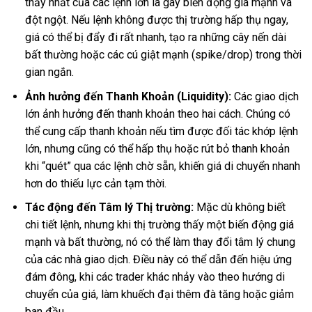
thấy nhất của các lệnh lớn là gây biến động giá mạnh và
đột ngột. Nếu lệnh không được thị trường hấp thụ ngay,
giá có thể bị đẩy đi rất nhanh, tạo ra những cây nến dài
bất thường hoặc các cú giật mạnh (spike/drop) trong thời
gian ngắn.
Ảnh hưởng đến Thanh Khoản (Liquidity):
Các giao dịch
lớn ảnh hưởng đến thanh khoản theo hai cách. Chúng có
thể cung cấp thanh khoản nếu tìm được đối tác khớp lệnh
lớn, nhưng cũng có thể hấp thụ hoặc rút bỏ thanh khoản
khi “quét” qua các lệnh chờ sẵn, khiến giá di chuyển nhanh
hơn do thiếu lực cản tạm thời.
Tác động đến Tâm lý Thị trường:
Mặc dù không biết
chi tiết lệnh, nhưng khi thị trường thấy một biến động giá
mạnh và bất thường, nó có thể làm thay đổi tâm lý chung
của các nhà giao dịch. Điều này có thể dẫn đến hiệu ứng
đám đông, khi các trader khác nhảy vào theo hướng di
chuyển của giá, làm khuếch đại thêm đà tăng hoặc giảm
ban đầu.