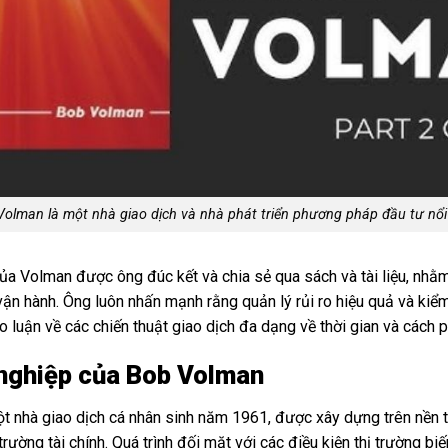
olman là một nhà giao dịch và nhà phát triển phương pháp đầu tư nổi
ủa Volman được ông đúc kết và chia sẻ qua sách và tài liệu, nh
 vận hành. Ông luôn nhấn mạnh rằng quản lý rủi ro hiệu quả và kiể
o luận về các chiến thuật giao dịch đa dạng về thời gian và cách p
 nghiệp của Bob Volman
 nhà giao dịch cá nhân sinh năm 1961, được xây dựng trên nền t
 trường tài chính. Quá trình đối mặt với các điều kiện thị trường 