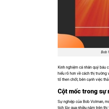
Bob V
Kinh nghiệm cá nhân quý báu c
hiểu rõ hơn về cách thị trường
tố then chốt, bên cạnh việc thả
Cột mốc trong sự
Sự nghiệp của Bob Volman, một
tích lũy qua nhiều năm trên thị