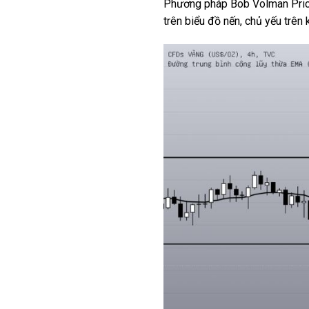
Phương pháp Bob Volman Price 
trên biểu đồ nến, chủ yếu trên