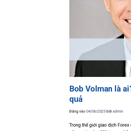
Bob Volman là ai
quả
Đăng vào
04/06/2025
bởi
admin
Trong thế giới giao dịch Forex