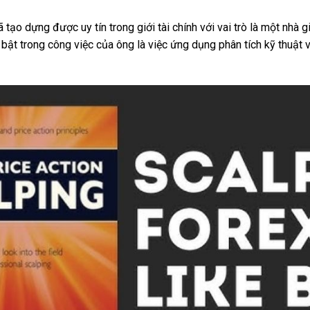
ạo dựng được uy tín trong giới tài chính với vai trò là một nhà gi
bật trong công việc của ông là việc ứng dụng phân tích kỹ thuật 