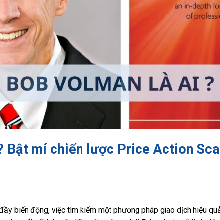
? Bật mí chiến lược Price Action Sca
 đầy biến động, việc tìm kiếm một phương pháp giao dịch hiệu quả