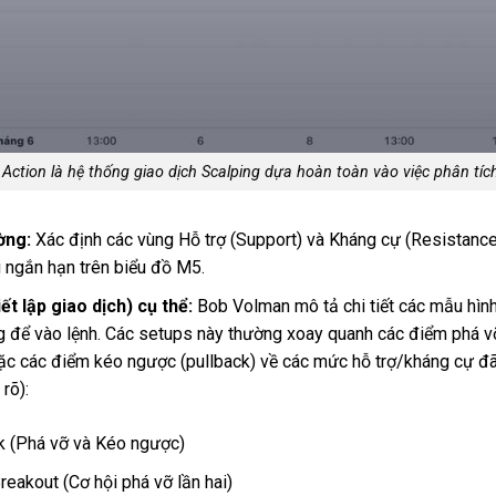
ction là hệ thống giao dịch Scalping dựa hoàn toàn vào việc phân tích
ờng:
Xác định các vùng Hỗ trợ (Support) và Kháng cự (Resistance)
 ngắn hạn trên biểu đồ M5.
t lập giao dịch) cụ thể:
Bob Volman mô tả chi tiết các mẫu hình 
để vào lệnh. Các setups này thường xoay quanh các điểm phá vỡ 
oặc các điểm kéo ngược (pullback) về các mức hỗ trợ/kháng cự đã
rõ):
k (Phá vỡ và Kéo ngược)
eakout (Cơ hội phá vỡ lần hai)