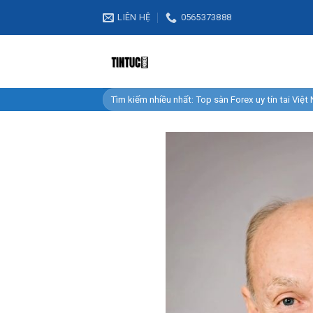
Bỏ
LIÊN HỆ
0565373888
qua
nội
dung