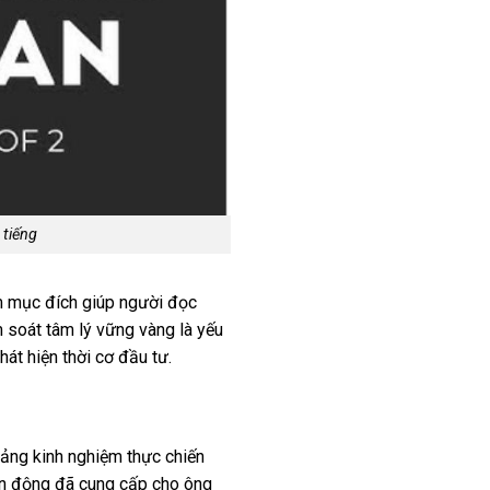
 tiếng
ằm mục đích giúp người đọc
m soát tâm lý vững vàng là yếu
hát hiện thời cơ đầu tư.
ảng kinh nghiệm thực chiến
biến động đã cung cấp cho ông