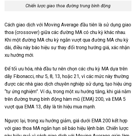
Chiến lược giao thoa đường trung bình động
Cách giao dịch với Moving Average đầu tiên là sử dụng giao
thoa (crossover) giữa các đường MA có chu kỳ khác nhau.
Khi một đường MA chu kỳ ngắn vượt qua đường MA chu kỳ
dài, điều này báo hiệu sự thay đổi trong hướng giá, xác nhận
xu hướng mới.
Để tối ưu hóa, nhà đầu tư nên chọn các chu kỳ MA dựa trên
dãy Fibonacci, như 5, 8, 13, hoặc 21, vì các mức này thường
được các nhà giao dịch chuyên nghiệp sử dụng, tạo hiệu ứng
“tự ứng nghiệm”. Ví dụ, trong một xu hướng tăng, khi giá nằm
trên đường trung bình động hàm mũ (EMA) 200, và EMA 5
vượt qua EMA 13, đây là tín hiệu mua mạnh.
Ngược lại, trong xu hướng giảm, giá dưới EMA 200 kết hợp
với giao thoa MA ngắn hạn sẽ báo hiệu lệnh bán. Chiến lược
này hiệu quả vì cách giao dịch với Moving Average giúp làm