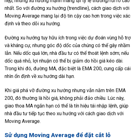
hẹp, nhưng xu hướng mạnh mang lại tỷ lệ thưởng/rủi ro cao
nhất. So với đường xu hướng (trendline), cách giao dịch với
Moving Average mang lại độ tin cậy cao hơn trong việc xác
định và theo dõi xu hướng.
Đường xu hướng tuy hữu ích trong việc dự đoán vùng hỗ trợ
và kháng cự, nhưng góc độ dốc của chúng có thể gây nhầm
lẫn. Nếu dốc quá lớn, nhà đầu tư có thể thoát lệnh sớm; nếu
dốc quá nhỏ, lợi nhuận có thể bị giảm do hồi giá kéo dài.
Trong khi đó, đường MA, đặc biệt là EMA 200, cung cấp cái
nhìn ổn định về xu hướng dài hạn.
Khi giá phá vỡ đường xu hướng nhưng vẫn nằm trên EMA
200, đó thường là hồi giá, không phải đảo chiều. Lúc này,
giao thoa MA ngắn hạn có thể là tín hiệu tái nhập lệnh, giúp
nhà đầu tư tiếp tục theo xu hướng với cách giao dịch với
Moving Average.
Sử dụng Moving Average để đặt cắt lỗ