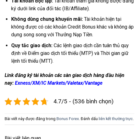
Tài khoản độc lập:
Tài khoản tham gia
không
được đăng
ký dưới link của đối tác (IB/Affiliate).
Không dùng chung khuyến mãi:
Tài khoản hiện tại
không được có các khoản Credit Bonus khác và không áp
dụng song song với Thưởng Nạp Tiền.
Quy tắc giao dịch:
Các lệnh giao dịch cần tuân thủ quy
định về Điểm giao dịch tối thiểu (MTP) và Thời gian giữ
lệnh tối thiểu (MTT).
Link đăng ký tài khoản các sàn giao dịch hàng đầu hiện
nay:
Exness
/
XM
/
IC Markets
/
Valetax
/
Vantage
4.7/5 - (536 bình chọn)
Bài viết này được đăng trong
Bonus Forex
. Đánh dấu
liên kết thường trực
.
Bài viết liên quan