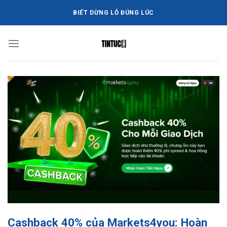
Bỏ
BIẾT DỪNG LỖ ĐÚNG LÚC
qua
nội
dung
Cashback 40% của Markets4you: Hoàn