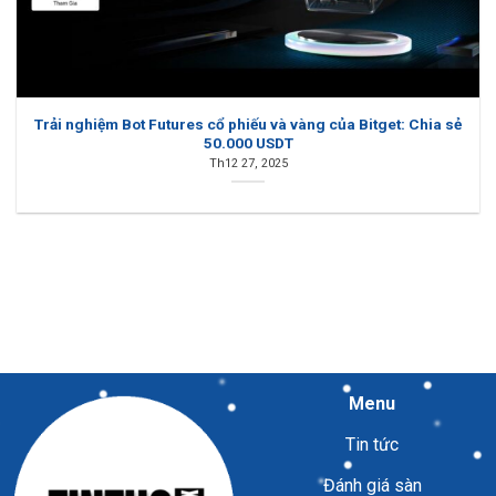
Trải nghiệm Bot Futures cổ phiếu và vàng của Bitget: Chia sẻ
50.000 USDT
Th12 27, 2025
Menu
Tin tức
Đánh giá sàn