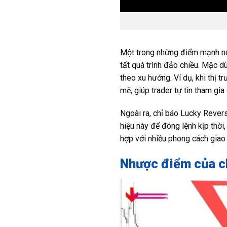
Một trong những điểm mạnh nổi
tất quá trình đảo chiều. Mặc dù
theo xu hướng. Ví dụ, khi thị 
mẽ, giúp trader tự tin tham gi
Ngoài ra, chỉ báo Lucky Reversa
hiệu này để đóng lệnh kịp thời,
hợp với nhiều phong cách giao 
Nhược điểm của c