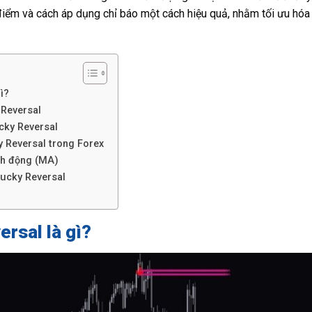
iểm và cách áp dụng chỉ báo một cách hiệu quả, nhằm tối ưu hóa l
ì?
 Reversal
cky Reversal
 Reversal trong Forex
nh động (MA)
Lucky Reversal
ersal là gì?