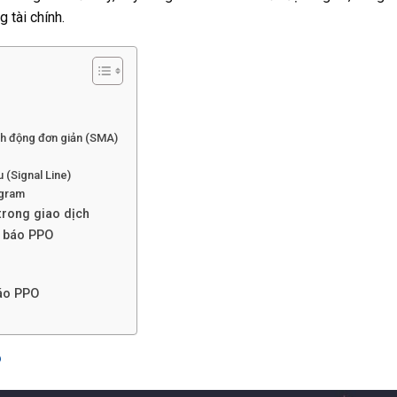
g tài chính.
nh động đơn giản (SMA)
u (Signal Line)
ogram
trong giao dịch
ỉ báo PPO
báo PPO
?