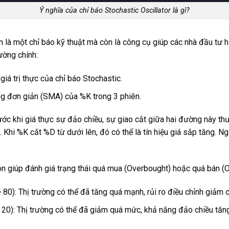
Ý nghĩa của chỉ báo Stochastic Oscillator là gì?
 là một chỉ báo kỹ thuật mà còn là công cụ giúp các nhà đầu tư hiể
ường chính:
giá trị thực của chỉ báo Stochastic.
g đơn giản (SMA) của %K trong 3 phiên.
rước khi giá thực sự đảo chiều, sự giao cắt giữa hai đường này t
 Khi %K cắt %D từ dưới lên, đó có thể là tín hiệu giá sắp tăng. Ng
òn giúp đánh giá trạng thái quá mua (Overbought) hoặc quá bán (O
80): Thị trường có thể đã tăng quá mạnh, rủi ro điều chỉnh giảm 
 20): Thị trường có thể đã giảm quá mức, khả năng đảo chiều tăng