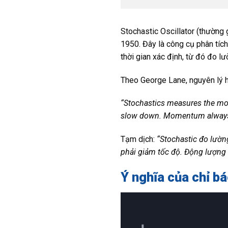
Stochastic Oscillator (thường
1950. Đây là công cụ phân tíc
thời gian xác định, từ đó đo 
Theo George Lane, nguyên lý h
“Stochastics measures the mome
slow down. Momentum always c
Tạm dịch:
“Stochastic đo lườn
phải giảm tốc độ. Động lượng l
Ý nghĩa của chỉ bá