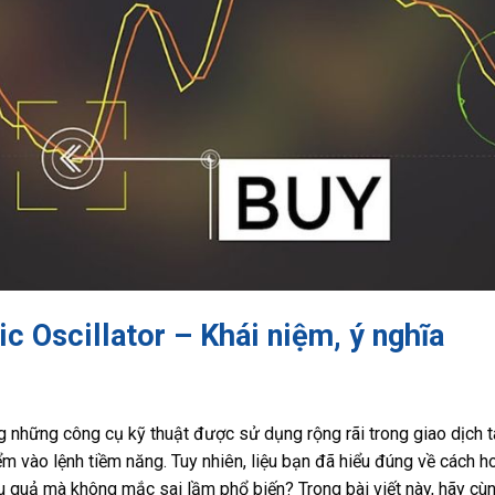
c Oscillator – Khái niệm, ý nghĩa
g những công cụ kỹ thuật được sử dụng rộng rãi trong giao dịch tà
ểm vào lệnh tiềm năng. Tuy nhiên, liệu bạn đã hiểu đúng về cách 
u quả mà không mắc sai lầm phổ biến? Trong bài viết này, hãy cù