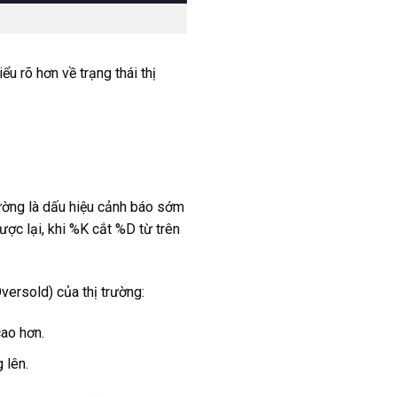
u rõ hơn về trạng thái thị
hường là dấu hiệu cảnh báo sớm
ược lại, khi %K cắt %D từ trên
versold) của thị trường:
cao hơn.
 lên.