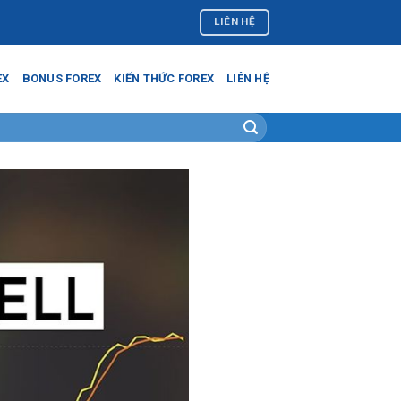
LIÊN HỆ
EX
BONUS FOREX
KIẾN THỨC FOREX
LIÊN HỆ