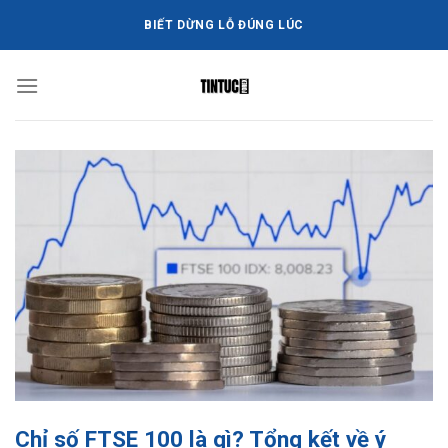
Bỏ
BIẾT DỪNG LỖ ĐÚNG LÚC
qua
nội
dung
Chỉ số FTSE 100 là gì? Tổng kết về ý