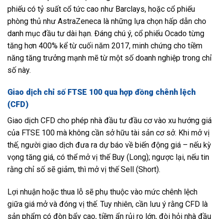
phiếu có tỷ suất cổ tức cao như Barclays, hoặc cổ phiếu
phòng thủ như AstraZeneca là những lựa chọn hấp dẫn cho
danh mục đầu tư dài hạn. Đáng chú ý, cổ phiếu Ocado từng
tăng hơn 400% kể từ cuối năm 2017, minh chứng cho tiềm
năng tăng trưởng mạnh mẽ từ một số doanh nghiệp trong chỉ
số này.
Giao dịch chỉ số FTSE 100 qua hợp đồng chênh lệch
(CFD)
Giao dịch CFD cho phép nhà đầu tư đầu cơ vào xu hướng giá
của FTSE 100 mà không cần sở hữu tài sản cơ sở. Khi mở vị
thế, người giao dịch đưa ra dự báo về biến động giá – nếu kỳ
vọng tăng giá, có thể mở vị thế Buy (Long); ngược lại, nếu tin
rằng chỉ số sẽ giảm, thì mở vị thế Sell (Short).
Lợi nhuận hoặc thua lỗ sẽ phụ thuộc vào mức chênh lệch
giữa giá mở và đóng vị thế. Tuy nhiên, cần lưu ý rằng CFD là
sản phẩm có đòn bẩy cao, tiềm ẩn rủi ro lớn, đòi hỏi nhà đầu