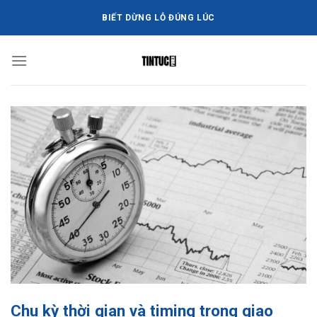
Bỏ
BIẾT DỪNG LỖ ĐÚNG LÚC
qua
nội
dung
Chu kỳ thời gian và timing trong giao