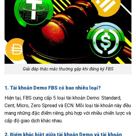
Giải đáp thắc mắc thường gặp khi đăng ký FBS
1. Tài khoản Demo FBS có bao nhiêu loại?
Hiện tại, FBS cung cấp 5 loại tài khoản Demo: Standard,
Cent, Micro, Zero Spread và ECN. Mỗi loại tài khoản này đều
mang những đặc điểm riêng, phù hợp với nhiều chiến lược và
cấp độ giao dịch khác nhau.
2. Điểm khác biệt giữa tài khoản Demo và tài khoản