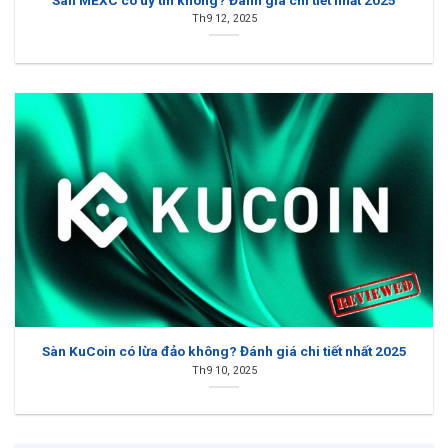
Sàn MEXC có uy tín không? Đánh giá chi tiết nhất 2025
Th9 12, 2025
Sàn KuCoin có lừa đảo không? Đánh giá chi tiết nhất 2025
Th9 10, 2025