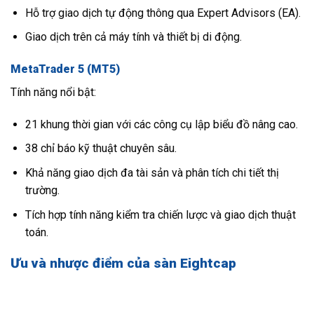
Hỗ trợ giao dịch tự động thông qua Expert Advisors (EA).
Giao dịch trên cả máy tính và thiết bị di động.
MetaTrader 5 (MT5)
Tính năng nổi bật:
21 khung thời gian với các công cụ lập biểu đồ nâng cao.
38 chỉ báo kỹ thuật chuyên sâu.
Khả năng giao dịch đa tài sản và phân tích chi tiết thị
trường.
Tích hợp tính năng kiểm tra chiến lược và giao dịch thuật
toán.
Ưu và nhược điểm của sàn Eightcap