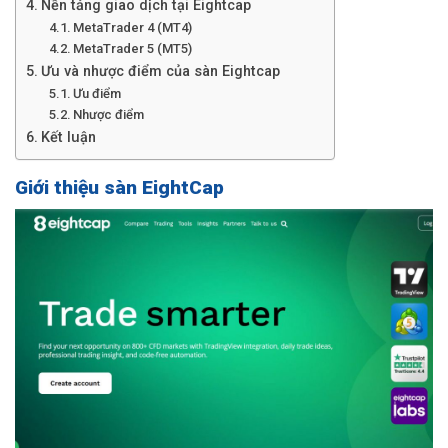
Nền tảng giao dịch tại Eightcap
MetaTrader 4 (MT4)
MetaTrader 5 (MT5)
Ưu và nhược điểm của sàn Eightcap
Ưu điểm
Nhược điểm
Kết luận
Giới thiệu sàn EightCap