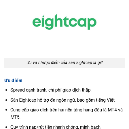
Ưu và nhược điểm của sàn Eightcap là gì?
Ưu điểm
Spread cạnh tranh, chi phí giao dịch thấp.
Sàn Eightcap hỗ trợ đa ngôn ngữ, bao gồm tiếng Việt.
Cung cấp giao dịch trên hai nền tảng hàng đầu là MT4 và
MT5.
Quy trình nạp/rút tiền nhanh chóng, minh bạch.