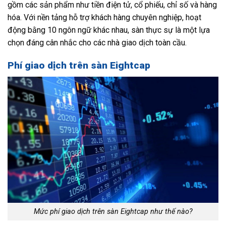
gồm các sản phẩm như tiền điện tử, cổ phiếu, chỉ số và hàng
hóa. Với nền tảng hỗ trợ khách hàng chuyên nghiệp, hoạt
động bằng 10 ngôn ngữ khác nhau, sàn thực sự là một lựa
chọn đáng cân nhắc cho các nhà giao dịch toàn cầu.
Phí giao dịch trên sàn Eightcap
Mức phí giao dịch trên sàn Eightcap như thế nào?