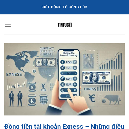
Bỏ
BIẾT DỪNG LỖ ĐÚNG LÚC
qua
nội
dung
Đồng tiền tài khoản Exness – Những điều