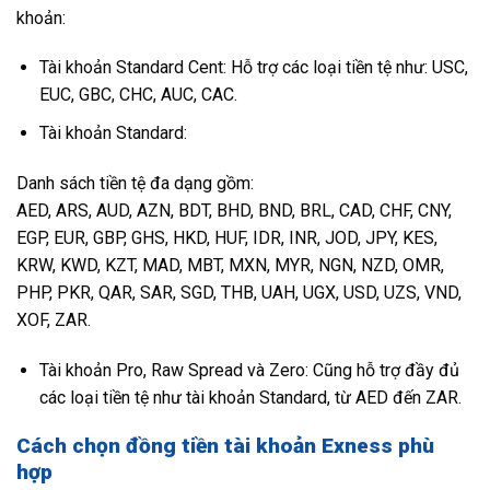
khoản:
Tài khoản Standard Cent: Hỗ trợ các loại tiền tệ như: USC,
EUC, GBC, CHC, AUC, CAC.
Tài khoản Standard:
Danh sách tiền tệ đa dạng gồm:
AED, ARS, AUD, AZN, BDT, BHD, BND, BRL, CAD, CHF, CNY,
EGP, EUR, GBP, GHS, HKD, HUF, IDR, INR, JOD, JPY, KES,
KRW, KWD, KZT, MAD, MBT, MXN, MYR, NGN, NZD, OMR,
PHP, PKR, QAR, SAR, SGD, THB, UAH, UGX, USD, UZS, VND,
XOF, ZAR.
Tài khoản Pro, Raw Spread và Zero: Cũng hỗ trợ đầy đủ
các loại tiền tệ như tài khoản Standard, từ AED đến ZAR.
Cách chọn đồng tiền tài khoản Exness phù
hợp