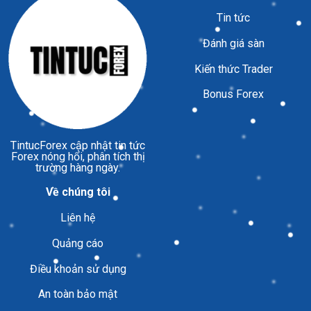
Tin tức
Đánh giá sàn
Kiến thức Trader
Bonus Forex
TintucForex
cập nhật tin tức
Forex nóng hổi, phân tích thị
trường hàng ngày.
Về chúng tôi
Liên hệ
Quảng cáo
Điều khoản sử dụng
An toàn bảo mật