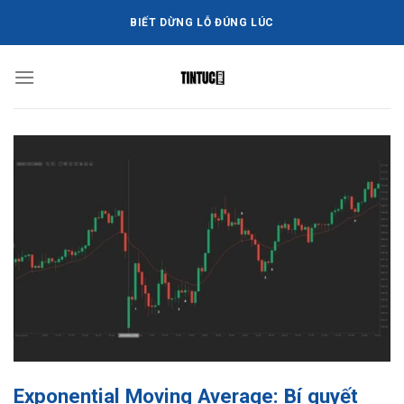
Bỏ
BIẾT DỪNG LỖ ĐÚNG LÚC
qua
nội
dung
Exponential Moving Average: Bí quyết