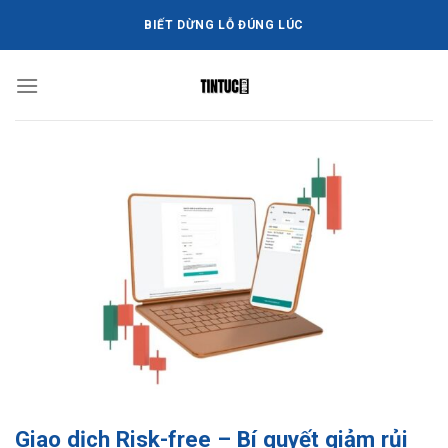
Bỏ
BIẾT DỪNG LỖ ĐÚNG LÚC
qua
nội
dung
Giao dịch Risk-free – Bí quyết giảm rủi