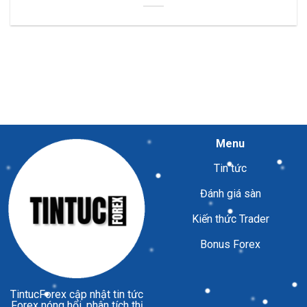
Menu
Tin tức
Đánh giá sàn
Kiến thức Trader
Bonus Forex
TintucForex
cập nhật tin tức
Forex nóng hổi, phân tích thị