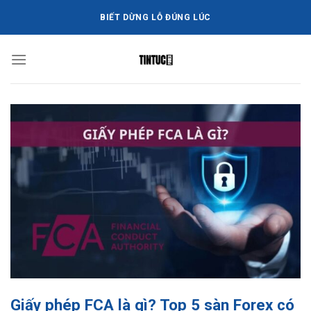
Bỏ
BIẾT DỪNG LỖ ĐÚNG LÚC
qua
nội
dung
Giấy phép FCA là gì? Top 5 sàn Forex có