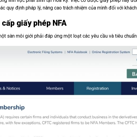
ng lĩnh vực phái sinh tại Hoa Kỳ. Việc có được giấy phép này đồ
ác quy định pháp lý, nâng cao trách nhiệm của mình đối với khách 
 cấp giấy phép NFA
t sàn môi giới phải đáp ứng một loạt các yêu cầu và tiêu chuẩn