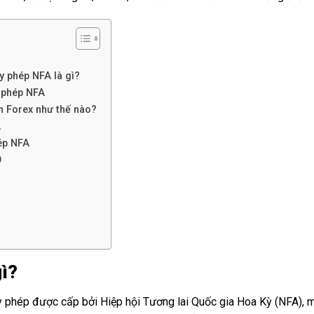
y phép NFA là gì?
 phép NFA
n Forex như thế nào?
A
ép NFA
)
gì?
y phép được cấp bởi Hiệp hội Tương lai Quốc gia Hoa Kỳ (NFA), m