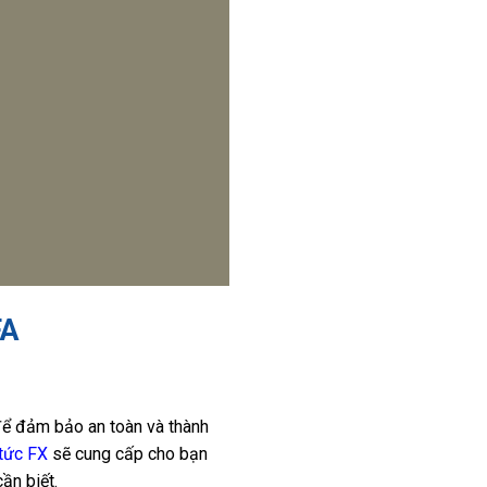
FA
 để đảm bảo an toàn và thành
 tức FX
sẽ cung cấp cho bạn
ần biết.