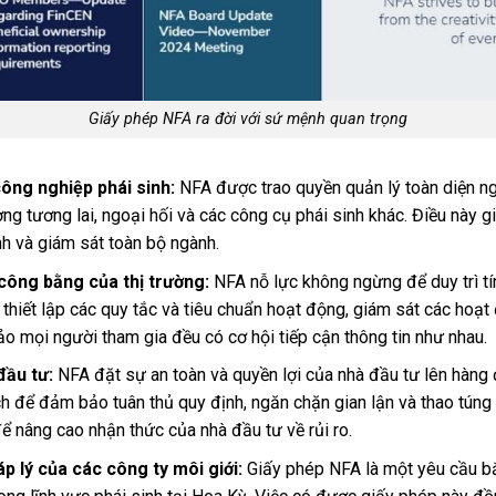
Giấy phép NFA ra đời với sứ mệnh quan trọng
ông nghiệp phái sinh:
NFA được trao quyền quản lý toàn diện ng
ng tương lai, ngoại hối và các công cụ phái sinh khác. Điều này
nh và giám sát toàn bộ ngành.
 công bằng của thị trường:
NFA nỗ lực không ngừng để duy trì t
ọ thiết lập các quy tắc và tiêu chuẩn hoạt động, giám sát các hoạ
o mọi người tham gia đều có cơ hội tiếp cận thông tin như nhau.
đầu tư:
NFA đặt sự an toàn và quyền lợi của nhà đầu tư lên hàng 
ch để đảm bảo tuân thủ quy định, ngăn chặn gian lận và thao túng 
ể nâng cao nhận thức của nhà đầu tư về rủi ro.
 lý của các công ty môi giới:
Giấy phép NFA là một yêu cầu bắ