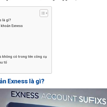
 là gì?
i khoản Exness
ss không có trong tên công cụ
ậu tố
oản Exness là gì?