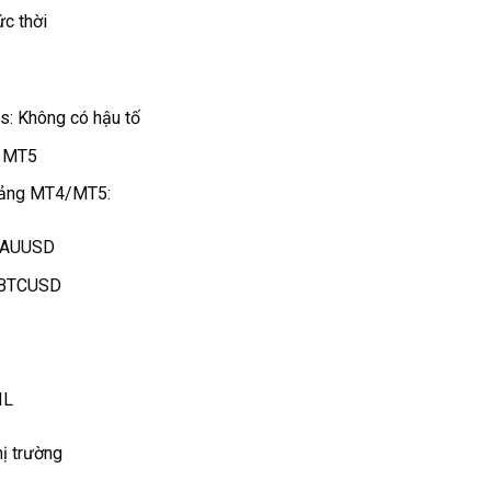
ức thời
ss: Không có hậu tố
à MT5
 tảng MT4/MT5:
 XAUUSD
: BTCUSD
IL
hị trường