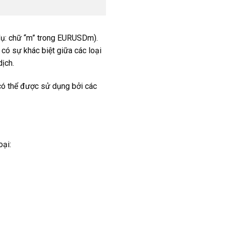
 dụ: chữ “m” trong EURUSDm).
 có sự khác biệt giữa các loại
dịch.
 có thể được sử dụng bởi các
oại: