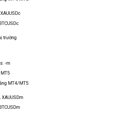
, XAUUSDc
: BTCUSDc
hị trường
s: -m
à MT5
 tảng MT4/MT5:
m, XAUUSDm
ố: BTCUSDm