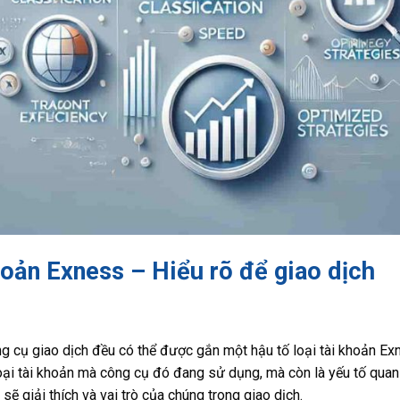
hoản Exness – Hiểu rõ để giao dịch
g cụ giao dịch đều có thể được gắn một hậu tố loại tài khoản Exn
oại tài khoản mà công cụ đó đang sử dụng, mà còn là yếu tố quan 
 sẽ giải thích và vai trò của chúng trong giao dịch.