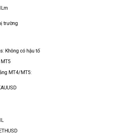
OILm
hị trường
ss: Không có hậu tố
à MT5
 tảng MT4/MT5:
 XAUUSD
IL
: ETHUSD