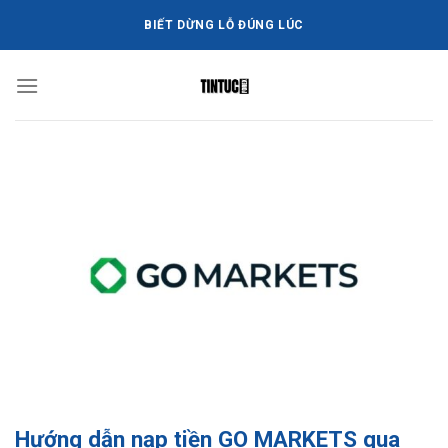
Bỏ
BIẾT DỪNG LỖ ĐÚNG LÚC
qua
nội
dung
Hướng dẫn nạp tiền GO MARKETS qua