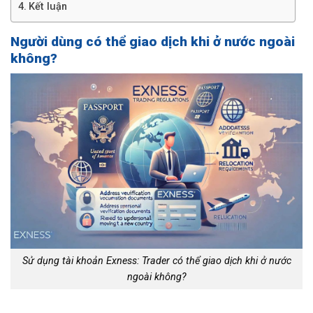
Kết luận
Người dùng có thể giao dịch khi ở nước ngoài
không?
Sử dụng tài khoản Exness: Trader có thể giao dịch khi ở nước
ngoài không?