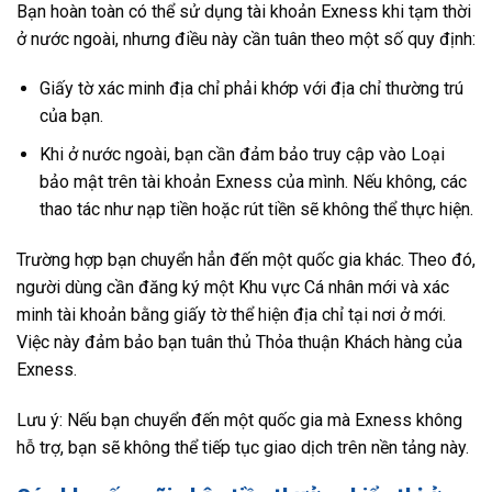
Bạn hoàn toàn có thể sử dụng tài khoản Exness khi tạm thời
ở nước ngoài, nhưng điều này cần tuân theo một số quy định:
Giấy tờ xác minh địa chỉ phải khớp với địa chỉ thường trú
của bạn.
Khi ở nước ngoài, bạn cần đảm bảo truy cập vào Loại
bảo mật trên tài khoản Exness của mình. Nếu không, các
thao tác như nạp tiền hoặc rút tiền sẽ không thể thực hiện.
Trường hợp bạn chuyển hẳn đến một quốc gia khác. Theo đó,
người dùng cần đăng ký một Khu vực Cá nhân mới và xác
minh tài khoản bằng giấy tờ thể hiện địa chỉ tại nơi ở mới.
Việc này đảm bảo bạn tuân thủ Thỏa thuận Khách hàng của
Exness.
Lưu ý: Nếu bạn chuyển đến một quốc gia mà Exness không
hỗ trợ, bạn sẽ không thể tiếp tục giao dịch trên nền tảng này.