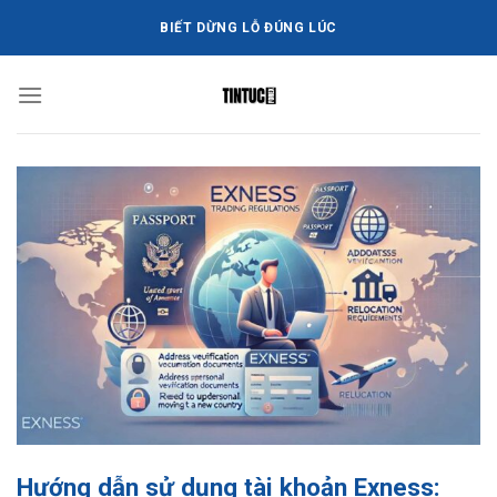
Bỏ
BIẾT DỪNG LỖ ĐÚNG LÚC
qua
nội
dung
Hướng dẫn sử dụng tài khoản Exness: