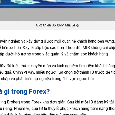
Giới thiệu sơ lược MIB là gì
huyên nghiệp và xây dựng được mối quan hệ khách hàng bền vững, 
 tiến xa hơn. Đây là cấp bậc cao hơn. Theo đó, MIB không chỉ ch
ấp dưới, hỗ trợ họ trong việc quản lý và chăm sóc khách hàng.
 lũy đủ kiến thức chuyên môn và kinh nghiệm tìm kiếm khách hàng,
u quả. Chính vì vậy, nhiều người lựa chọn trở thành IB trước để tí
hập và phát triển sự nghiệp trong lĩnh vực ngoại hối.
à gì trong Forex?
ing Broker) trong Forex khá đơn giản. Sau khi một IB đăng ký tài 
ệu riêng. Nhiệm vụ của IB là thuyết phục khách hàng tiềm năng thô
các điều kiện giao dịch hấp dẫn mà sàn cung cấp.