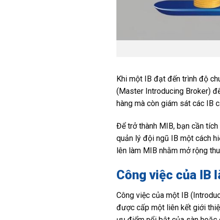
Khi một IB đạt đến trình độ c
(Master Introducing Broker) để
hàng mà còn giám sát các IB c
Để trở thành MIB, bạn cần tích
quản lý đội ngũ IB một cách hiệ
lên làm MIB nhằm mở rộng thu n
Công việc của IB l
Công việc của một IB (Introduc
được cấp một liên kết giới thi
ưu điểm nổi bật của sàn hoặc 