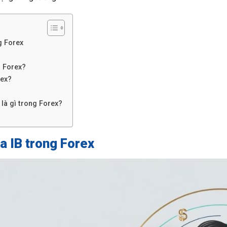
ng Forex
g Forex?
rex?
B
B là gì trong Forex?
ủa IB trong Forex