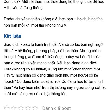
Còn thua? Miễn là thua nhỏ, thua đúng hệ thống, thua để học
– thì vẫn là đang thắng.
Trader chuyên nghiệp không giỏi hơn bạn – họ chỉ bình tĩnh
hơn bạn mỗi khi mọi thứ không như ý.
Kết luận
Giao dịch Forex là hành trình dài. Và sẽ có lúc bạn nghi ngờ
tất cả – hệ thống, phương pháp, cả bản thân. Nhưng chính
trong những giai đoạn đó, kỹ năng, tư duy và bản lĩnh của
bạn được rèn luyện mạnh nhất. Nếu bạn đang giao dịch
Forex không có lợi nhuận, đừng tìm một “chén thánh” mới.
Hãy tự hỏi: mình có đang giao dịch như một người có kế
hoạch? Có đang kiểm soát rủi ro? Có đang học từ từng lệnh
thua? Và hãy luôn nhớ: trên thị trường này, người sống sót lâu
nhất mới là người có cơ hội thắng lớn
Đánh giá post