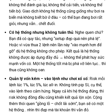
không thể đánh giá lại, không thể cải tiến, và không thể
tiến bộ. Giao dịch không hệ thống cũng giống như bơi ra
biển mà không biết bờ ở đâu – có thể bạn đang bơi rất
giỏi, nhưng vẫn… chết đuối.
Có hệ thống nhưng không tuân thủ
: Nghe quen chứ?
Bạn đã có quy tắc, nhưng “setup đẹp quá nên phá lệ”.
Hoặc vì vừa thua 2 lệnh nên lần này “vào mạnh hơn để
gỡ” dù hệ thống không cho phép. Kết quả là hệ thống
không được áp dụng đầy đủ → không thể phát huy sức
mạnh vốn có. Một hệ thống tốt mà bị phá vỡ liên tục… thì
thua cũng không oan.
Quản lý vốn kém – vào lệnh như chơi xổ số:
Risk mỗi
lệnh lúc 1%, lúc 5%, lúc all-in. Không tính pip SL cụ thể,
vào lệnh theo cảm hứng. Ngay cả khi hệ thống đúng, thì
risk không đồng đều cũng khiến kết quả lộn xộn. Cộng
thêm thói quen “gồng lỗ – chốt lãi sớm”, bạn sẽ có một
hệ thống… nhìn thì đẹp mà tài khoản thì vẫn đỏ.