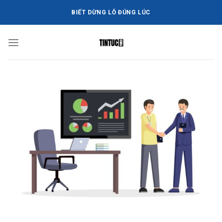
Bỏ
BIẾT DỪNG LỖ ĐÚNG LÚC
qua
nội
dung