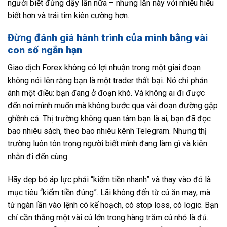
người biết đứng dậy lần nữa – nhưng lần này với nhiều hiểu
biết hơn và trái tim kiên cường hơn.
Đừng đánh giá hành trình của mình bằng vài
con số ngắn hạn
Giao dịch Forex không có lợi nhuận trong một giai đoạn
không nói lên rằng bạn là một trader thất bại. Nó chỉ phản
ánh một điều: bạn đang ở đoạn khó. Và không ai đi được
đến nơi mình muốn mà không bước qua vài đoạn đường gập
ghềnh cả. Thị trường không quan tâm bạn là ai, bạn đã đọc
bao nhiêu sách, theo bao nhiêu kênh Telegram. Nhưng thị
trường luôn tôn trọng người biết mình đang làm gì và kiên
nhẫn đi đến cùng.
Hãy dẹp bỏ áp lực phải “kiếm tiền nhanh” và thay vào đó là
mục tiêu “kiếm tiền đúng”. Lãi không đến từ cú ăn may, mà
từ ngàn lần vào lệnh có kế hoạch, có stop loss, có logic. Bạn
chỉ cần thắng một vài cú lớn trong hàng trăm cú nhỏ là đủ.