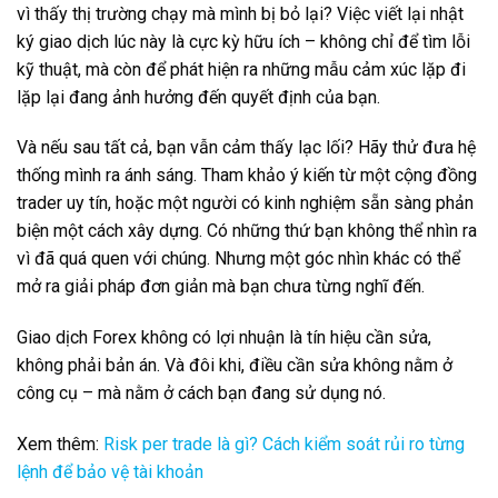
vì thấy thị trường chạy mà mình bị bỏ lại? Việc viết lại nhật
ký giao dịch lúc này là cực kỳ hữu ích – không chỉ để tìm lỗi
kỹ thuật, mà còn để phát hiện ra những mẫu cảm xúc lặp đi
lặp lại đang ảnh hưởng đến quyết định của bạn.
Và nếu sau tất cả, bạn vẫn cảm thấy lạc lối? Hãy thử đưa hệ
thống mình ra ánh sáng. Tham khảo ý kiến từ một cộng đồng
trader uy tín, hoặc một người có kinh nghiệm sẵn sàng phản
biện một cách xây dựng. Có những thứ bạn không thể nhìn ra
vì đã quá quen với chúng. Nhưng một góc nhìn khác có thể
mở ra giải pháp đơn giản mà bạn chưa từng nghĩ đến.
Giao dịch Forex không có lợi nhuận là tín hiệu cần sửa,
không phải bản án. Và đôi khi, điều cần sửa không nằm ở
công cụ – mà nằm ở cách bạn đang sử dụng nó.
Xem thêm:
Risk per trade là gì? Cách kiểm soát rủi ro từng
lệnh để bảo vệ tài khoản