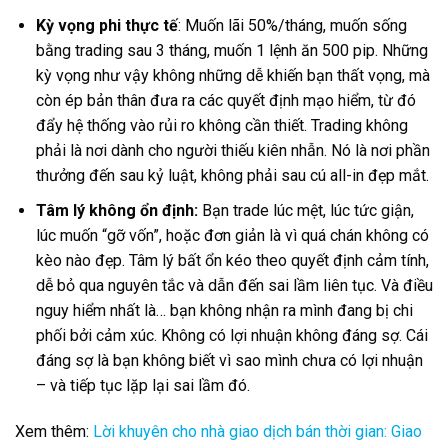
Kỳ vọng phi thực tế
: Muốn lãi 50%/tháng, muốn sống
bằng trading sau 3 tháng, muốn 1 lệnh ăn 500 pip. Những
kỳ vọng như vậy không những dễ khiến bạn thất vọng, mà
còn ép bản thân đưa ra các quyết định mạo hiểm, từ đó
đẩy hệ thống vào rủi ro không cần thiết. Trading không
phải là nơi dành cho người thiếu kiên nhẫn. Nó là nơi phần
thưởng đến sau kỷ luật, không phải sau cú all-in đẹp mắt.
Tâm lý không ổn định:
Bạn trade lúc mệt, lúc tức giận,
lúc muốn “gỡ vốn”, hoặc đơn giản là vì quá chán không có
kèo nào đẹp. Tâm lý bất ổn kéo theo quyết định cảm tính,
dễ bỏ qua nguyên tắc và dẫn đến sai lầm liên tục. Và điều
nguy hiểm nhất là… bạn không nhận ra mình đang bị chi
phối bởi cảm xúc. Không có lợi nhuận không đáng sợ. Cái
đáng sợ là bạn không biết vì sao mình chưa có lợi nhuận
– và tiếp tục lặp lại sai lầm đó.
Xem thêm:
Lời khuyên cho nhà giao dịch bán thời gian: Giao