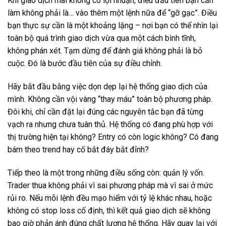
Khi giao dịch mãi không có lợi nhuận, điều đầu tiên bạn cần
làm không phải là… vào thêm một lệnh nữa để “gỡ gạc”. Điều
bạn thực sự cần là một khoảng lặng – nơi bạn có thể nhìn lại
toàn bộ quá trình giao dịch vừa qua một cách bình tĩnh,
không phán xét. Tạm dừng để đánh giá không phải là bỏ
cuộc. Đó là bước đầu tiên của sự điều chỉnh.
Hãy bắt đầu bằng việc dọn dẹp lại hệ thống giao dịch của
mình. Không cần vội vàng “thay máu” toàn bộ phương pháp.
Đôi khi, chỉ cần đặt lại đúng các nguyên tắc bạn đã từng
vạch ra nhưng chưa tuân thủ. Hệ thống có đang phù hợp với
thị trường hiện tại không? Entry có còn logic không? Có đang
bám theo trend hay cố bắt đáy bắt đỉnh?
Tiếp theo là một trong những điều sống còn: quản lý vốn.
Trader thua không phải vì sai phương pháp mà vì sai ở mức
rủi ro. Nếu mỗi lệnh đều mạo hiểm với tỷ lệ khác nhau, hoặc
không có stop loss cố định, thì kết quả giao dịch sẽ không
bao giờ phản ánh đúng chất lượng hệ thống. Hãy quay lại với