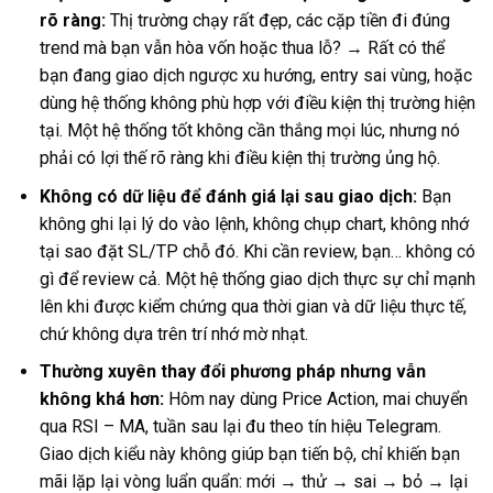
rõ ràng:
Thị trường chạy rất đẹp, các cặp tiền đi đúng
trend mà bạn vẫn hòa vốn hoặc thua lỗ? → Rất có thể
bạn đang giao dịch ngược xu hướng, entry sai vùng, hoặc
dùng hệ thống không phù hợp với điều kiện thị trường hiện
tại. Một hệ thống tốt không cần thắng mọi lúc, nhưng nó
phải có lợi thế rõ ràng khi điều kiện thị trường ủng hộ.
Không có dữ liệu để đánh giá lại sau giao dịch:
Bạn
không ghi lại lý do vào lệnh, không chụp chart, không nhớ
tại sao đặt SL/TP chỗ đó. Khi cần review, bạn… không có
gì để review cả. Một hệ thống giao dịch thực sự chỉ mạnh
lên khi được kiểm chứng qua thời gian và dữ liệu thực tế,
chứ không dựa trên trí nhớ mờ nhạt.
Thường xuyên thay đổi phương pháp nhưng vẫn
không khá hơn:
Hôm nay dùng Price Action, mai chuyển
qua RSI – MA, tuần sau lại đu theo tín hiệu Telegram.
Giao dịch kiểu này không giúp bạn tiến bộ, chỉ khiến bạn
mãi lặp lại vòng luẩn quẩn: mới → thử → sai → bỏ → lại