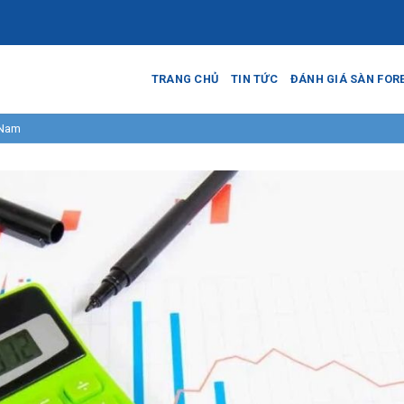
TRANG CHỦ
TIN TỨC
ĐÁNH GIÁ SÀN FOR