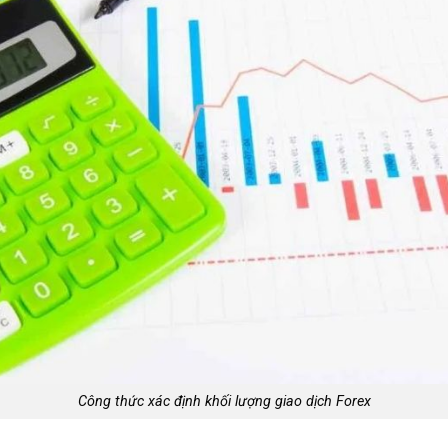
Công thức xác định khối lượng giao dịch Forex