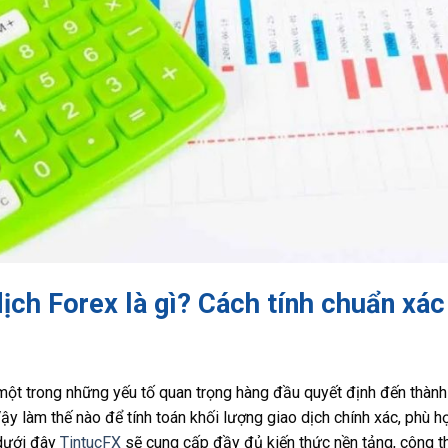
ịch Forex là gì? Cách tính chuẩn xác
 một trong những yếu tố quan trọng hàng đầu quyết định đến thàn
Vậy làm thế nào để tính toán khối lượng giao dịch chính xác, phù hợ
 dưới đây
TintucFX
sẽ cung cấp đầy đủ kiến thức nền tảng, công th