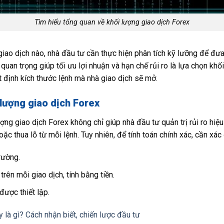
Tìm hiểu tổng quan về khối lượng giao dịch Forex
giao dịch nào, nhà đầu tư cần thực hiện phân tích kỹ lưỡng để đư
quan trọng giúp tối ưu lợi nhuận và hạn chế rủi ro là lựa chọn kh
t định kích thước lệnh mà nhà giao dịch sẽ mở.
lượng giao dịch Forex
ượng giao dịch Forex không chỉ giúp nhà đầu tư quản trị rủi ro hiệ
ặc thua lỗ từ mỗi lệnh. Tuy nhiên, để tính toán chính xác, cần xác
trường.
rên mỗi giao dịch, tính bằng tiền.
ược thiết lập.
là gì? Cách nhận biết, chiến lược đầu tư