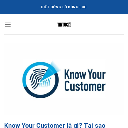
Bỏ
BIẾT DỪNG LỖ ĐÚNG LÚC
qua
nội
dung
Know Your Customer là gì? Tại sao