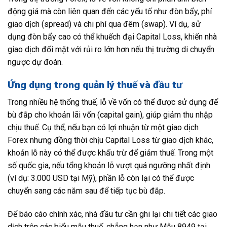
động giá mà còn liên quan đến các yếu tố như đòn bẩy, phí
giao dịch (spread) và chi phí qua đêm (swap). Ví dụ, sử
dụng đòn bẩy cao có thể khuếch đại Capital Loss, khiến nhà
giao dịch đối mặt với rủi ro lớn hơn nếu thị trường di chuyển
ngược dự đoán.
Ứng dụng trong quản lý thuế và đầu tư
Trong nhiều hệ thống thuế, lỗ về vốn có thể được sử dụng để
bù đắp cho khoản lãi vốn (capital gain), giúp giảm thu nhập
chịu thuế. Cụ thể, nếu bạn có lợi nhuận từ một giao dịch
Forex nhưng đồng thời chịu Capital Loss từ giao dịch khác,
khoản lỗ này có thể được khấu trừ để giảm thuế. Trong một
số quốc gia, nếu tổng khoản lỗ vượt quá ngưỡng nhất định
(ví dụ: 3.000 USD tại Mỹ), phần lỗ còn lại có thể được
chuyển sang các năm sau để tiếp tục bù đắp.
Để báo cáo chính xác, nhà đầu tư cần ghi lại chi tiết các giao
dịch trên các biểu mẫu thuế, chẳng hạn như Mẫu 8949 tại