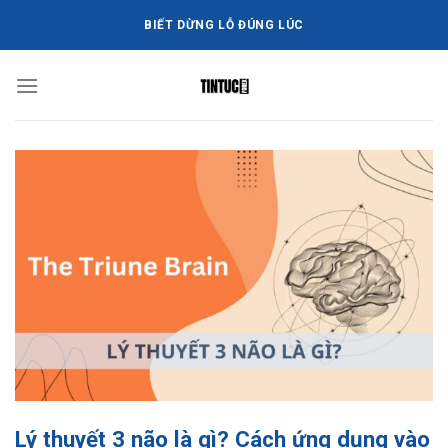
Bỏ
BIẾT DỪNG LỖ ĐÚNG LÚC
qua
nội
dung
Lý thuyết 3 não là gì? Cách ứng dụng vào