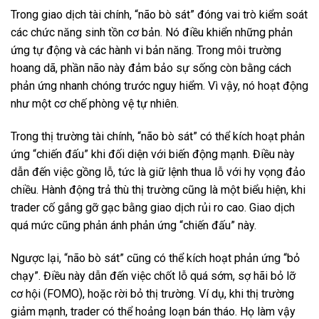
Trong giao dịch tài chính, “não bò sát” đóng vai trò kiểm soát
các chức năng sinh tồn cơ bản. Nó điều khiển những phản
ứng tự động và các hành vi bản năng. Trong môi trường
hoang dã, phần não này đảm bảo sự sống còn bằng cách
phản ứng nhanh chóng trước nguy hiểm. Vì vậy, nó hoạt động
như một cơ chế phòng vệ tự nhiên.
Trong thị trường tài chính, “não bò sát” có thể kích hoạt phản
ứng “chiến đấu” khi đối diện với biến động mạnh. Điều này
dẫn đến việc gồng lỗ, tức là giữ lệnh thua lỗ với hy vọng đảo
chiều. Hành động trả thù thị trường cũng là một biểu hiện, khi
trader cố gắng gỡ gạc bằng giao dịch rủi ro cao. Giao dịch
quá mức cũng phản ánh phản ứng “chiến đấu” này.
Ngược lại, “não bò sát” cũng có thể kích hoạt phản ứng “bỏ
chạy”. Điều này dẫn đến việc chốt lỗ quá sớm, sợ hãi bỏ lỡ
cơ hội (FOMO), hoặc rời bỏ thị trường. Ví dụ, khi thị trường
giảm mạnh, trader có thể hoảng loạn bán tháo. Họ làm vậy