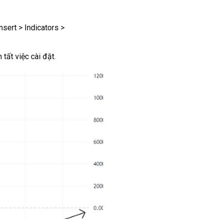
sert > Indicators >
ất việc cài đặt.