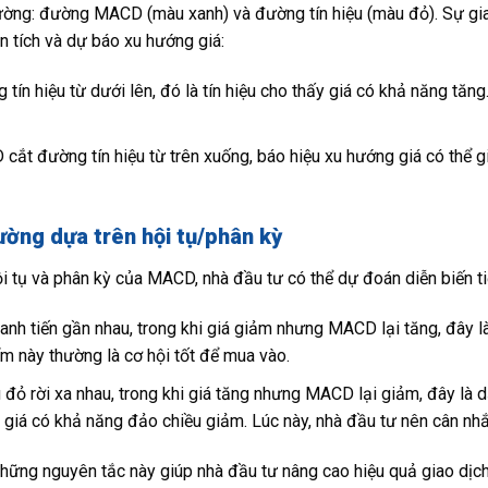
ng: đường MACD (màu xanh) và đường tín hiệu (màu đỏ). Sự gia
ân tích và dự báo xu hướng giá:
n hiệu từ dưới lên, đó là tín hiệu cho thấy giá có khả năng tăng
ắt đường tín hiệu từ trên xuống, báo hiệu xu hướng giá có thể gi
ường dựa trên hội tụ/phân kỳ
i tụ và phân kỳ của MACD, nhà đầu tư có thể dự đoán diễn biến ti
anh tiến gần nhau, trong khi giá giảm nhưng MACD lại tăng, đây là
m này thường là cơ hội tốt để mua vào.
đỏ rời xa nhau, trong khi giá tăng nhưng MACD lại giảm, đây là 
 giá có khả năng đảo chiều giảm. Lúc này, nhà đầu tư nên cân nhắ
hững nguyên tắc này giúp nhà đầu tư nâng cao hiệu quả giao dịch 