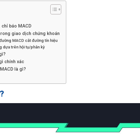
a chỉ báo MACD
trong giao dịch chứng khoán
 đường MACD cắt đường tín hiệu
g dựa trên hội tụ/phân kỳ
gì?
ì chính xác
 MACD là gì?
?