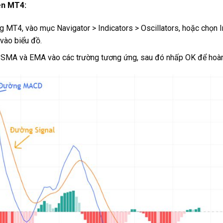
ên MT4:
 MT4, vào mục Navigator > Indicators > Oscillators, hoặc chọn In
vào biểu đồ.
SMA và EMA vào các trường tương ứng, sau đó nhấp OK để hoàn t