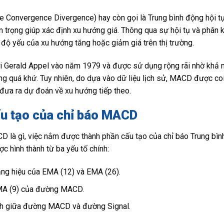
onvergence Divergence) hay còn gọi là Trung bình động hội tụ 
an trọng giúp xác định xu hướng giá. Thông qua sự hội tụ và phân
ộ yếu của xu hướng tăng hoặc giảm giá trên thị trường.
ởi Gerald Appel vào năm 1979 và được sử dụng rộng rãi nhờ khả 
ng quá khứ. Tuy nhiên, do dựa vào dữ liệu lịch sử, MACD được coi 
đưa ra dự đoán về xu hướng tiếp theo.
ấu tạo của chỉ báo MACD
D là gì, việc nắm được thành phần cấu tạo của chỉ báo Trung bình
c hình thành từ ba yếu tố chính:
g hiệu của EMA (12) và EMA (26).
MA (9) của đường MACD.
ch giữa đường MACD và đường Signal.