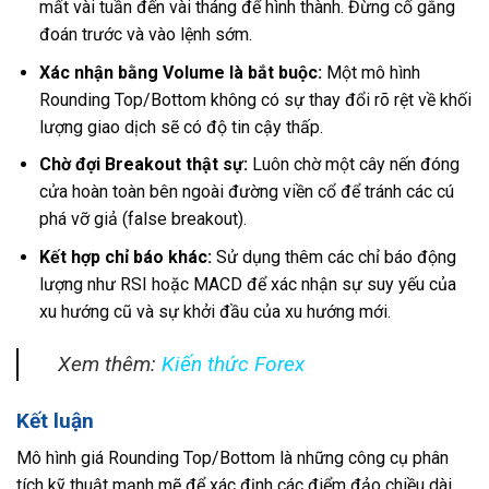
mất vài tuần đến vài tháng để hình thành. Đừng cố gắng
đoán trước và vào lệnh sớm.
Xác nhận bằng Volume là bắt buộc:
Một mô hình
Rounding Top/Bottom không có sự thay đổi rõ rệt về khối
lượng giao dịch sẽ có độ tin cậy thấp.
Chờ đợi Breakout thật sự:
Luôn chờ một cây nến đóng
cửa hoàn toàn bên ngoài đường viền cổ để tránh các cú
phá vỡ giả (false breakout).
Kết hợp chỉ báo khác:
Sử dụng thêm các chỉ báo động
lượng như RSI hoặc MACD để xác nhận sự suy yếu của
xu hướng cũ và sự khởi đầu của xu hướng mới.
Xem thêm:
Kiến thức Forex
Kết luận
Mô hình giá Rounding Top/Bottom là những công cụ phân
tích kỹ thuật mạnh mẽ để xác định các điểm đảo chiều dài