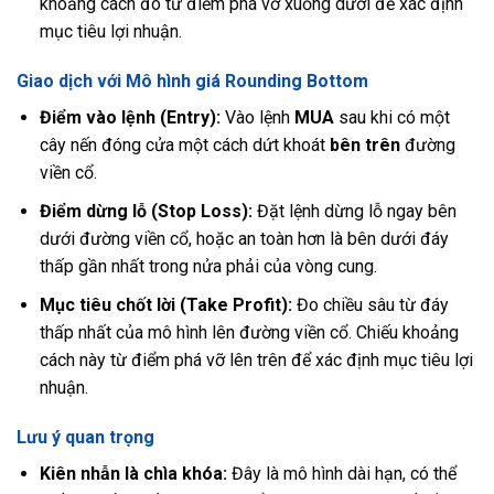
khoảng cách đó từ điểm phá vỡ xuống dưới để xác định
mục tiêu lợi nhuận.
Giao dịch với Mô hình giá Rounding Bottom
Điểm vào lệnh (Entry):
Vào lệnh
MUA
sau khi có một
cây nến đóng cửa một cách dứt khoát
bên trên
đường
viền cổ.
Điểm dừng lỗ (Stop Loss):
Đặt lệnh dừng lỗ ngay bên
dưới đường viền cổ, hoặc an toàn hơn là bên dưới đáy
thấp gần nhất trong nửa phải của vòng cung.
Mục tiêu chốt lời (Take Profit):
Đo chiều sâu từ đáy
thấp nhất của mô hình lên đường viền cổ. Chiếu khoảng
cách này từ điểm phá vỡ lên trên để xác định mục tiêu lợi
nhuận.
Lưu ý quan trọng
Kiên nhẫn là chìa khóa:
Đây là mô hình dài hạn, có thể