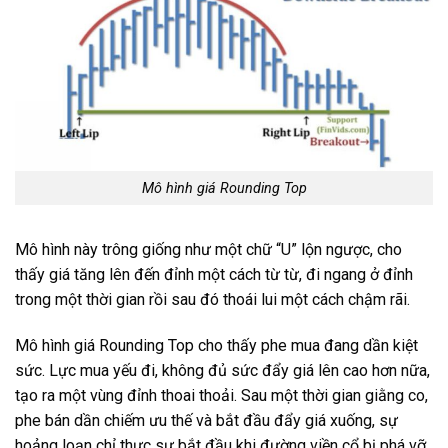
Mô hình giá Rounding Top
Mô hình này trông giống như một chữ “U” lộn ngược, cho
thấy giá tăng lên đến đỉnh một cách từ từ, đi ngang ở đỉnh
trong một thời gian rồi sau đó thoái lui một cách chậm rãi.
Mô hình giá Rounding Top cho thấy phe mua đang dần kiệt
sức. Lực mua yếu đi, không đủ sức đẩy giá lên cao hơn nữa,
tạo ra một vùng đỉnh thoai thoải. Sau một thời gian giằng co,
phe bán dần chiếm ưu thế và bắt đầu đẩy giá xuống, sự
hoảng loạn chỉ thực sự bắt đầu khi đường viền cổ bị phá vỡ.