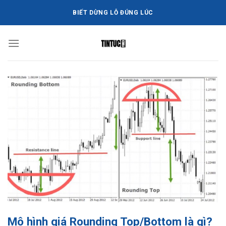
Bỏ
BIẾT DỪNG LỖ ĐÚNG LÚC
qua
nội
dung
Mô hình giá Rounding Top/Bottom là gì?