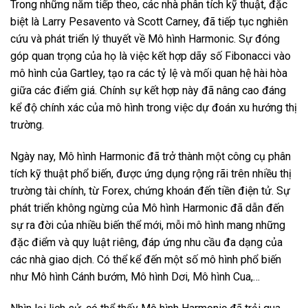
Trong những năm tiếp theo, các nhà phân tích kỹ thuật, đặc
biệt là Larry Pesavento và Scott Carney, đã tiếp tục nghiên
cứu và phát triển lý thuyết về Mô hình Harmonic. Sự đóng
góp quan trọng của họ là việc kết hợp dãy số Fibonacci vào
mô hình của Gartley, tạo ra các tỷ lệ và mối quan hệ hài hòa
giữa các điểm giá. Chính sự kết hợp này đã nâng cao đáng
kể độ chính xác của mô hình trong việc dự đoán xu hướng thị
trường.
Ngày nay, Mô hình Harmonic đã trở thành một công cụ phân
tích kỹ thuật phổ biến, được ứng dụng rộng rãi trên nhiều thị
trường tài chính, từ Forex, chứng khoán đến tiền điện tử. Sự
phát triển không ngừng của Mô hình Harmonic đã dẫn đến
sự ra đời của nhiều biến thể mới, mỗi mô hình mang những
đặc điểm và quy luật riêng, đáp ứng nhu cầu đa dạng của
các nhà giao dịch. Có thể kể đến một số mô hình phổ biến
như Mô hình Cánh bướm, Mô hình Dơi, Mô hình Cua,…