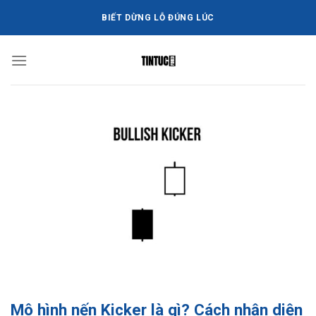
Bỏ
BIẾT DỪNG LỖ ĐÚNG LÚC
qua
nội
dung
Mô hình nến Kicker là gì? Cách nhận diện