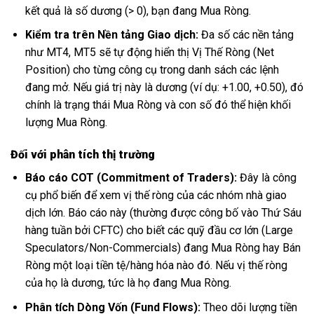
kết quả là số dương (> 0), bạn đang Mua Ròng.
Kiểm tra trên Nền tảng Giao dịch:
Đa số các nền tảng
như MT4, MT5 sẽ tự động hiển thị Vị Thế Ròng (Net
Position) cho từng công cụ trong danh sách các lệnh
đang mở. Nếu giá trị này là dương (ví dụ: +1.00, +0.50), đó
chính là trạng thái Mua Ròng và con số đó thể hiện khối
lượng Mua Ròng.
Đối với phân tích thị trường
Báo cáo COT (Commitment of Traders):
Đây là công
cụ phổ biến để xem vị thế ròng của các nhóm nhà giao
dịch lớn. Báo cáo này (thường được công bố vào Thứ Sáu
hàng tuần bởi CFTC) cho biết các quỹ đầu cơ lớn (Large
Speculators/Non-Commercials) đang Mua Ròng hay Bán
Ròng một loại tiền tệ/hàng hóa nào đó. Nếu vị thế ròng
của họ là dương, tức là họ đang Mua Ròng.
Phân tích Dòng Vốn (Fund Flows):
Theo dõi lượng tiền