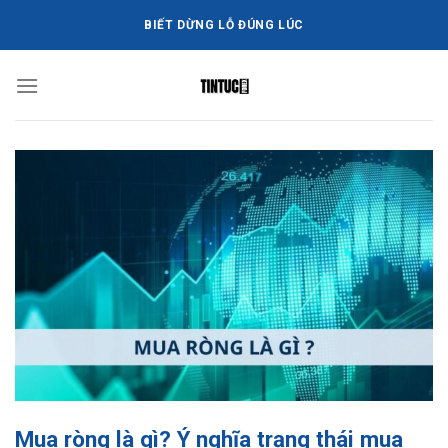
Bỏ
BIẾT DỪNG LỖ ĐÚNG LÚC
qua
nội
dung
Mua ròng là gì? Ý nghĩa trạng thái mua