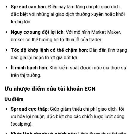
Spread cao hơn:
Điều này làm tăng chi phí giao dịch,
đặc biệt với những ai giao dịch thường xuyên hoặc khối
lượng lớn.
Nguy cơ xung đột lợi ích:
Với mô hình Market Maker,
broker có thể hưởng lợi từ thua lỗ của trader.
Tốc độ khớp lệnh có thể chậm hơn:
Dẫn đến tình trạng
báo giá lại hoặc trượt giá bất lợi.
Ít minh bạch hơn:
Khó kiểm soát được mức giá thực sự
trên thị trường.
Ưu nhược điểm của tài khoản ECN
Ưu điểm
Spread cực thấp:
Giúp giảm thiểu chi phí giao dịch, tối
ưu hóa lợi nhuận, đặc biệt cho các chiến lược lướt sóng
(scalping).