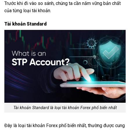
Trước khi đi vào so sánh, chúng ta cần nắm vững bản chất
của từng loại tài khoản.
Tài khoản Standard
Tài khoản Standard là loại tài khoản Forex phổ biến nhất
Đây là loại tài khoản Forex phổ biến nhất, thường được cung