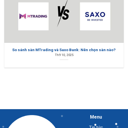
So sánh sàn MTrading và Saxo Bank: Nên chọn sàn nào?
Th9 10, 2025
Menu
Tin tức