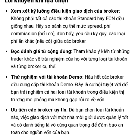
Lời khuyên khi lựa chọn
Xem xét kỹ lưỡng điều kiện giao dịch của broker:
Không phải tất cả các tài khoản Standard hay ECN đều
giống nhau. Hãy so sánh cụ thể mức spread, phí
commission (nếu có), đòn bẩy, yêu cầu ký quỹ, các loại
phí ẩn khác (nếu có) giữa các broker.
Đọc đánh giá từ cộng đồng:
Tham khảo ý kiến từ những
trader khác về trải nghiệm của họ với từng loại tài khoản
và từng broker cụ thể.
Thử nghiệm với tài khoản Demo:
Hầu hết các broker
đều cung cấp tài khoản Demo. Đây là cơ hội tuyệt vời để
bạn trải nghiệm cả hai loại tài khoản trong điều kiện thị
trường mô phỏng mà không gặp rủi ro về vốn.
Ưu tiên các broker uy tín:
Dù bạn chọn loại tài khoản
nào, việc giao dịch với một nhà môi giới được quản lý tốt
và có danh tiếng là vô cùng quan trọng để đảm bảo an
toàn cho nguồn vốn của bạn.