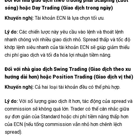
Đối với nhà giao dịch theo trường phái Scalping (Lướt
sóng) hoặc Day Trading (Giao dịch trong ngày)
Khuyến nghị:
Tài khoản ECN là lựa chọn tối ưu.
Lý do:
Các chiến lược này yêu cầu vào lệnh và thoát lệnh
nhanh chóng với nhiều giao dịch nhỏ. Spread thấp và tốc độ
khớp lệnh siêu nhanh của tài khoản ECN sẽ giúp giảm thiểu
chi phí giao dịch và tối đa hóa lợi nhuận tiềm năng.
Đối với nhà giao dịch Swing Trading (Giao dịch theo xu
hướng dài hơn) hoặc Position Trading (Giao dịch vị thế)
Khuyến nghị:
Cả hai loại tài khoản đều có thể phù hợp.
Lý do:
Với số lượng giao dịch ít hơn, tác động của spread và
commission sẽ không quá lớn. Trader có thể cân nhắc giữa
sự đơn giản của Standard hoặc chi phí tiềm năng thấp hơn
của ECN (nếu tổng commission vẫn nhỏ hơn chênh lệch
spread).