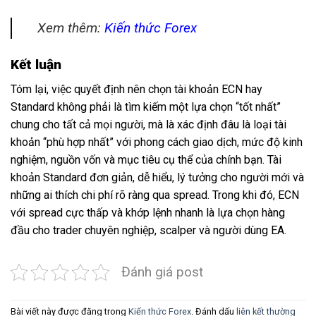
Xem thêm:
Kiến thức Forex
Kết luận
Tóm lại, việc quyết định nên chọn tài khoản ECN hay
Standard không phải là tìm kiếm một lựa chọn “tốt nhất”
chung cho tất cả mọi người, mà là xác định đâu là loại tài
khoản “phù hợp nhất” với phong cách giao dịch, mức độ kinh
nghiệm, nguồn vốn và mục tiêu cụ thể của chính bạn. Tài
khoản Standard đơn giản, dễ hiểu, lý tưởng cho người mới và
những ai thích chi phí rõ ràng qua spread. Trong khi đó, ECN
với spread cực thấp và khớp lệnh nhanh là lựa chọn hàng
đầu cho trader chuyên nghiệp, scalper và người dùng EA.
Đánh giá post
Bài viết này được đăng trong
Kiến thức Forex
. Đánh dấu
liên kết thường