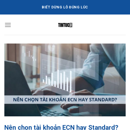
Bỏ
BIẾT DỪNG LỖ ĐÚNG LÚC
qua
nội
dung
Nên chọn tài khoản ECN hay Standard?