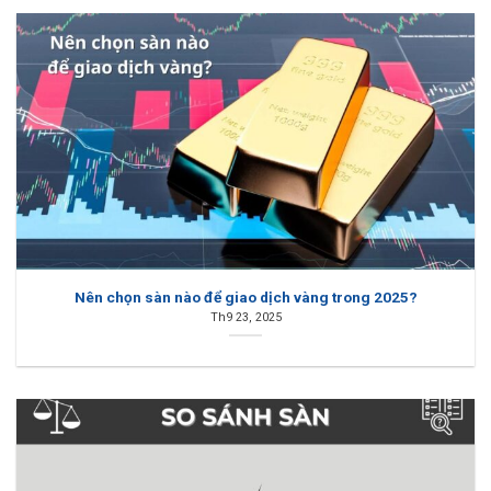
Nên chọn sàn nào để giao dịch vàng trong 2025?
Th9 23, 2025