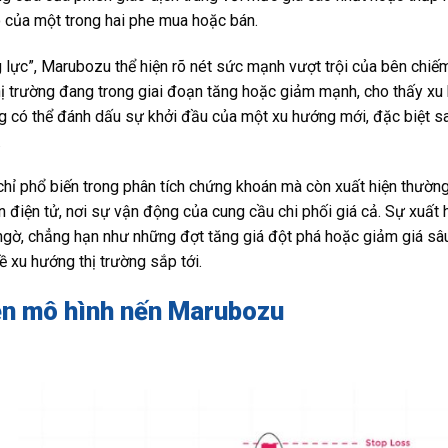
 của một trong hai phe mua hoặc bán.
lực”, Marubozu thể hiện rõ nét sức mạnh vượt trội của bên chiếm 
hị trường đang trong giai đoạn tăng hoặc giảm mạnh, cho thấy xu 
g có thể đánh dấu sự khởi đầu của một xu hướng mới, đặc biệt sa
.
ỉ phổ biến trong phân tích chứng khoán mà còn xuất hiện thường x
n điện tử, nơi sự vận động của cung cầu chi phối giá cả. Sự xuấ
gờ, chẳng hạn như những đợt tăng giá đột phá hoặc giảm giá sâu
ề xu hướng thị trường sắp tới.
ện mô hình nến Marubozu