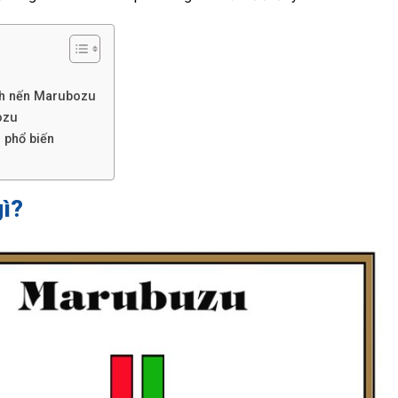
nh nến Marubozu
ozu
 phổ biến
gì?