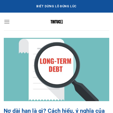
Bỏ
BIẾT DỪNG LỖ ĐÚNG LÚC
qua
nội
dung
Nợ dài hạn là gì? Cách hiểu, ý nghĩa của