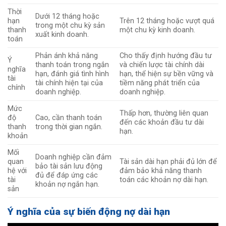
Thời
Dưới 12 tháng hoặc
hạn
Trên 12 tháng hoặc vượt quá
trong một chu kỳ sản
thanh
một chu kỳ kinh doanh.
xuất kinh doanh.
toán
Phản ánh khả năng
Cho thấy định hướng đầu tư
Ý
thanh toán trong ngắn
và chiến lược tài chính dài
nghĩa
hạn, đánh giá tình hình
hạn, thể hiện sự bền vững và
tài
tài chính hiện tại của
tiềm năng phát triển của
chính
doanh nghiệp.
doanh nghiệp.
Mức
Thấp hơn, thường liên quan
độ
Cao, cần thanh toán
đến các khoản đầu tư dài
thanh
trong thời gian ngắn.
hạn.
khoản
Mối
Doanh nghiệp cần đảm
quan
Tài sản dài hạn phải đủ lớn để
bảo tài sản lưu động
hệ với
đảm bảo khả năng thanh
đủ để đáp ứng các
tài
toán các khoản nợ dài hạn.
khoản nợ ngắn hạn.
sản
Ý nghĩa của sự biến động nợ dài hạn