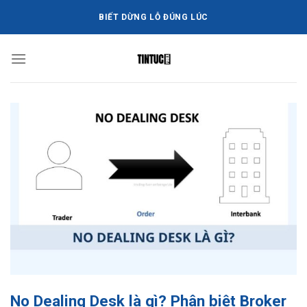
Bỏ
BIẾT DỪNG LỖ ĐÚNG LÚC
qua
nội
dung
No Dealing Desk là gì? Phân biệt Broker