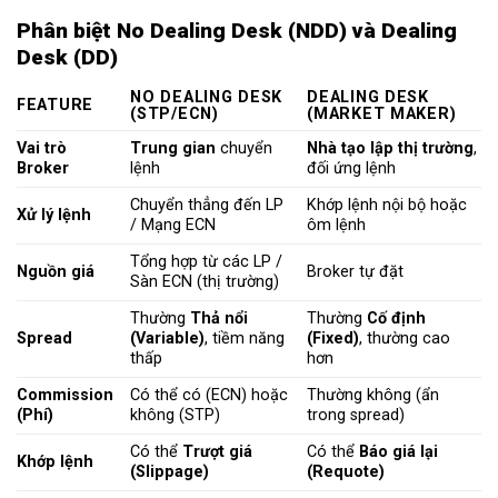
Phân biệt No Dealing Desk (NDD) và Dealing
Desk (DD)
NO DEALING DESK
DEALING DESK
FEATURE
(STP/ECN)
(MARKET MAKER)
Vai trò
Trung gian
chuyển
Nhà tạo lập thị trường
,
Broker
lệnh
đối ứng lệnh
Chuyển thẳng đến LP
Khớp lệnh nội bộ hoặc
Xử lý lệnh
/ Mạng ECN
ôm lệnh
Tổng hợp từ các LP /
Nguồn giá
Broker tự đặt
Sàn ECN (thị trường)
Thường
Thả nổi
Thường
Cố định
Spread
(Variable)
, tiềm năng
(Fixed)
, thường cao
thấp
hơn
Commission
Có thể có (ECN) hoặc
Thường không (ẩn
(Phí)
không (STP)
trong spread)
Có thể
Trượt giá
Có thể
Báo giá lại
Khớp lệnh
(Slippage)
(Requote)