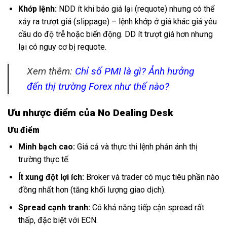
Khớp lệnh:
NDD ít khi báo giá lại (requote) nhưng có thể
xảy ra trượt giá (slippage) – lệnh khớp ở giá khác giá yêu
cầu do độ trễ hoặc biến động. DD ít trượt giá hơn nhưng
lại có nguy cơ bị requote.
Xem thêm:
Chỉ số PMI là gì? Ảnh hưởng
đến thị trường Forex như thế nào?
Ưu nhược điểm của No Dealing Desk
Ưu điểm
Minh bạch cao:
Giá cả và thực thi lệnh phản ánh thị
trường thực tế.
Ít xung đột lợi ích:
Broker và trader có mục tiêu phần nào
đồng nhất hơn (tăng khối lượng giao dịch).
Spread cạnh tranh:
Có khả năng tiếp cận spread rất
thấp, đặc biệt với ECN.