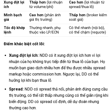
Xung đột lợi
Thấp hơn
(lợi nhuận
Cao hơn
(lợi nhuận từ
ích
từ volume/phí)
spread/thua lỗ)
Minh bạch
Cao hơn
(phản ánh
Thấp hơn
(broker kiểm
giá
giá thị trường)
soát giá)
Tốc độ khớp
Thường nhanh, phụ
Có thể nhanh (nội bộ),
lệnh
thuộc vào LP/ECN
có thể chậm (requote)
Điểm khác biệt cốt lõi:
Xung đột lợi ích:
NDD có ít xung đột lợi ích hơn vì lợi
nhuận của họ không trực tiếp đến từ thua lỗ của bạn. Họ
muốn bạn giao dịch nhiều hơn để thu được nhiều spread
markup hoặc commission hơn. Ngược lại, DD có thể
hưởng lợi khi bạn thua lỗ.
Spread:
NDD có spread thả nổi, phản ánh đúng cung cầu
thị trường, có thể rất thấp nhưng cũng có thể giãn rộng khi
biến động. DD có spread cố định, dễ dự đoán nhưng
thường cao hơn.