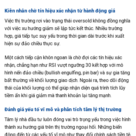
Kiên nhẫn chờ tín hiệu xác nhận từ hành động giá
Việc thị trường rơi vào trạng thái oversold không đồng nghĩa
với việc xu hướng giảm sẽ lập tức kết thúc. Nhiều trường
hợp, giá tiếp tục suy yếu trong thời gian dài trước khi xuất
hiện sự đảo chiều thực sự.
Một cách tiếp cận khôn ngoan là chờ đợi các tín hiệu xác
nhận, chẳng hạn như RSI vượt ngưỡng 30 kết hợp với mô
hình nến đảo chiều (bullish engulfing, pin bar) và sự gia tăng
bất thường về khối lượng giao dịch. Ngoài ra, theo dõi động
thái của khối lượng có thể giúp nhận diện quá trình tích lũy
tiềm ẩn khi giá giảm mà thanh khoản lại tăng mạnh.
Đánh giá yếu tố vĩ mô và phân tích tâm lý thị trường
Tâm lý nhà đầu tư luôn đóng vai trò trọng yếu trong việc hình
thành xu hướng giá trên thị trường ngoại hối. Những biến
động đến từ các yếu tố vĩ mô như thay đổi chính sách tiền tệ,