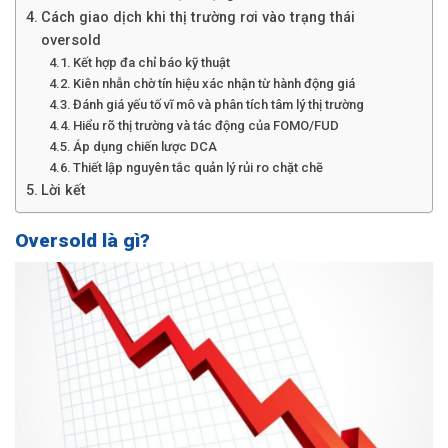
Cách giao dịch khi thị trường rơi vào trạng thái
oversold
Kết hợp đa chỉ báo kỹ thuật
Kiên nhẫn chờ tín hiệu xác nhận từ hành động giá
Đánh giá yếu tố vĩ mô và phân tích tâm lý thị trường
Hiểu rõ thị trường và tác động của FOMO/FUD
Áp dụng chiến lược DCA
Thiết lập nguyên tắc quản lý rủi ro chặt chẽ
Lời kết
Oversold là gì?