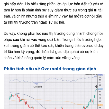
giá hấp dẫn. Họ hiểu rằng phần lớn áp lực bán đến từ yếu tố
tâm lý hơn là phản ánh sự suy giảm thực sự trong giá trị tài
sản, và chính những thời điểm như vậy lại mở ra cơ hội đầu
tư khi thị trường tràn ngập sự sợ hãi.
Dù vậy, không phải lúc nào thị trường cũng nhanh chóng hồi
phục sau khi rơi vào vùng quá bán. Trong nhiều trường hợp,
xu hướng giảm có thể kéo dài, khiến trạng thái oversold duy
trì lâu hơn kỳ vọng, đòi hỏi nhà giao dịch phải có sự kiên
nhẫn và khả năng quản lý cảm xúc vững vàng.
Phân tích sâu về Oversold trong giao dịch