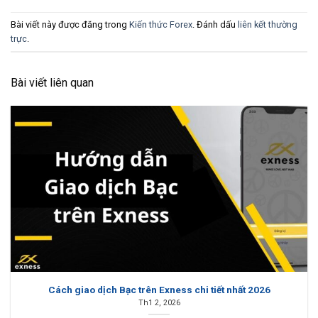
Bài viết này được đăng trong
Kiến thức Forex
. Đánh dấu
liên kết thường
trực
.
Bài viết liên quan
Cách giao dịch Bạc trên Exness chi tiết nhất 2026
Th1 2, 2026