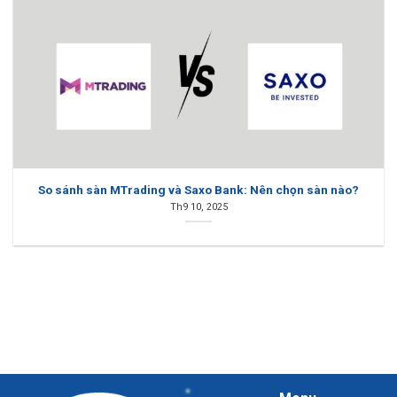
So sánh sàn MTrading và Saxo Bank: Nên chọn sàn nào?
Th9 10, 2025