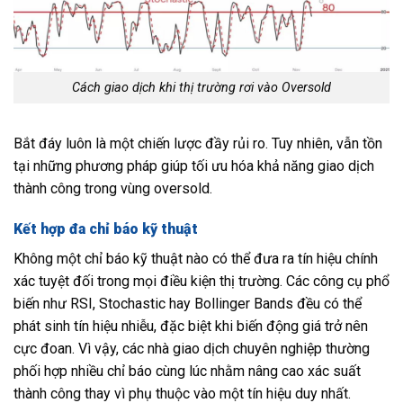
Cách giao dịch khi thị trường rơi vào Oversold
Bắt đáy luôn là một chiến lược đầy rủi ro. Tuy nhiên, vẫn tồn
tại những phương pháp giúp tối ưu hóa khả năng giao dịch
thành công trong vùng oversold.
Kết hợp đa chỉ báo kỹ thuật
Không một chỉ báo kỹ thuật nào có thể đưa ra tín hiệu chính
xác tuyệt đối trong mọi điều kiện thị trường. Các công cụ phổ
biến như RSI, Stochastic hay Bollinger Bands đều có thể
phát sinh tín hiệu nhiễu, đặc biệt khi biến động giá trở nên
cực đoan. Vì vậy, các nhà giao dịch chuyên nghiệp thường
phối hợp nhiều chỉ báo cùng lúc nhằm nâng cao xác suất
thành công thay vì phụ thuộc vào một tín hiệu duy nhất.