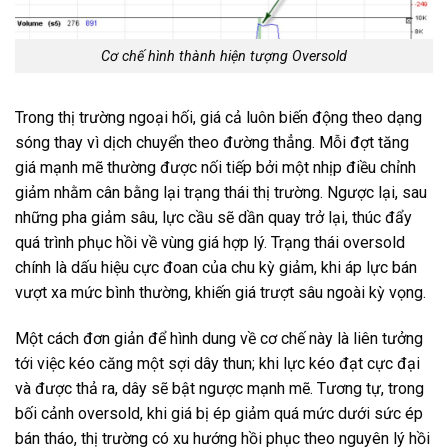
Cơ chế hình thành hiện tượng Oversold
Trong thị trường ngoại hối, giá cả luôn biến động theo dạng
sóng thay vì dịch chuyển theo đường thẳng. Mỗi đợt tăng
giá mạnh mẽ thường được nối tiếp bởi một nhịp điều chỉnh
giảm nhằm cân bằng lại trạng thái thị trường. Ngược lại, sau
những pha giảm sâu, lực cầu sẽ dần quay trở lại, thúc đẩy
quá trình phục hồi về vùng giá hợp lý. Trạng thái oversold
chính là dấu hiệu cực đoan của chu kỳ giảm, khi áp lực bán
vượt xa mức bình thường, khiến giá trượt sâu ngoài kỳ vọng.
Một cách đơn giản để hình dung về cơ chế này là liên tưởng
tới việc kéo căng một sợi dây thun; khi lực kéo đạt cực đại
và được thả ra, dây sẽ bật ngược mạnh mẽ. Tương tự, trong
bối cảnh oversold, khi giá bị ép giảm quá mức dưới sức ép
bán tháo, thị trường có xu hướng hồi phục theo nguyên lý hồi