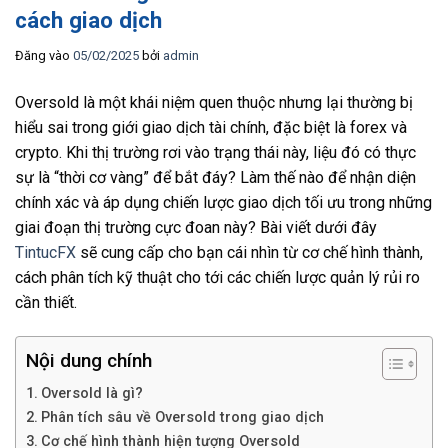
cách giao dịch
Đăng vào
05/02/2025
bởi
admin
Oversold là một khái niệm quen thuộc nhưng lại thường bị
hiểu sai trong giới giao dịch tài chính, đặc biệt là forex và
crypto. Khi thị trường rơi vào trạng thái này, liệu đó có thực
sự là “thời cơ vàng” để bắt đáy? Làm thế nào để nhận diện
chính xác và áp dụng chiến lược giao dịch tối ưu trong những
giai đoạn thị trường cực đoan này? Bài viết dưới đây
TintucFX
sẽ cung cấp cho bạn cái nhìn từ cơ chế hình thành,
cách phân tích kỹ thuật cho tới các chiến lược quản lý rủi ro
cần thiết.
Nội dung chính
Oversold là gì?
Phân tích sâu về Oversold trong giao dịch
Cơ chế hình thành hiện tượng Oversold