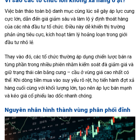
Vì sao các tổ chức lớn không xả hàng ồ ạt?
Việc bán tháo toàn bộ danh mục cùng lúc sẽ gây áp lực cung
cực lớn, dẫn đến giá giảm sâu và làm lộ ý định thoát hàng
của các nhà đầu tư tổ chức. Điều này dễ khiến thị trường
phản ứng tiêu cực, kích hoạt tâm lý hoảng loạn trong giới
đầu tư nhỏ lẻ.
Thay vào đó, các tổ chức thường áp dụng chiến lược bán ra
từng phần trong nhiều phiên nhằm kiểm soát đà giảm giá và
giữ trạng thái cân bằng cung – cầu ở vùng giá cao nhất có
thể. Khi dòng tiền mua vào suy yếu rõ rệt, họ tiến hành đợt xả
hàng cuối cùng với khối lượng lớn, tạo nên áp lực bán mạnh
và kéo giá cổ phiếu lao dốc nhanh chóng.
Nguyên nhân hình thành vùng phân phối đỉnh