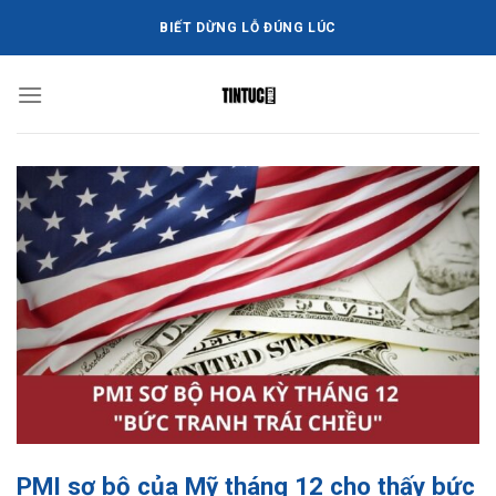
Bỏ
BIẾT DỪNG LỖ ĐÚNG LÚC
qua
nội
dung
PMI sơ bộ của Mỹ tháng 12 cho thấy bức