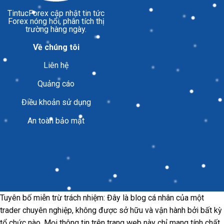
TintucForex
cập nhật tin tức
Forex nóng hổi, phân tích thị
trường hàng ngày.
Về chúng tôi
Liên hệ
Quảng cáo
Điều khoản sử dụng
An toàn bảo mật
Tuyên bố miễn trừ trách nhiệm: Đây là blog cá nhân của một
trader chuyên nghiệp, không được sở hữu và vận hành bởi bất kỳ
tổ chức nào. Mọi thông tin trên trang web này chỉ mang tính chất