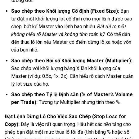
tương đối.
Sao chép theo Khối lượng Cố định (Fixed Size):
Bạn
tự đặt một khối lượng lot cố định cho mọi lệnh được sao
chép, bất kể Master vào lệnh bao nhiêu.
Rất rủi ro nếu
không hiểu rõ Master và không tính toán kỹ.
Có thể dẫn
đến thua lỗ lớn nếu Master có điểm dừng lỗ xa hoặc vốn
của bạn nhỏ.
Sao chép theo Bội số Khối lượng Master (Multiplier):
Sao chép với khối lượng bằng X lần khối lượng của
Master (ví dụ: 0.5x, 1x, 2x). Cần hiểu rõ cách Master quản
lý lot size của họ.
Sao chép theo Tỷ lệ Định sẵn (% of Master’s Volume
per Trade):
Tương tự Multiplier nhưng tính theo %.
Đặt Lệnh Dừng Lỗ Cho Việc Sao Chép (Stop Loss for
Copy):
Đây là việc rất quan trọng. Hầu hết các nền tảng cho
phép bạn đặt một mức thua lỗ tối đa (tính bằng % hoặc số