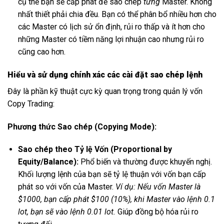
cụ thể bạn sẽ cấp phát để sao chép
từng
Master. Không
nhất thiết phải chia đều. Bạn có thể phân bổ nhiều hơn cho
các Master có lịch sử ổn định, rủi ro thấp và ít hơn cho
những Master có tiềm năng lợi nhuận cao nhưng rủi ro
cũng cao hơn.
Hiểu và sử dụng chính xác các cài đặt sao chép lệnh
Đây là phần kỹ thuật cực kỳ quan trọng trong quản lý vốn
Copy Trading:
Phương thức Sao chép (Copying Mode):
Sao chép theo Tỷ lệ Vốn (Proportional by
Equity/Balance):
Phổ biến và thường được khuyến nghị.
Khối lượng lệnh của bạn sẽ tỷ lệ thuận với vốn bạn cấp
phát so với vốn của Master.
Ví dụ: Nếu vốn Master là
$1000, bạn cấp phát $100 (10%), khi Master vào lệnh 0.1
lot, bạn sẽ vào lệnh 0.01 lot.
Giúp đồng bộ hóa rủi ro