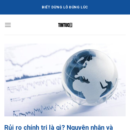
Bỏ
BIẾT DỪNG LỖ ĐÚNG LÚC
qua
nội
dung
Rủi ro chính trị là gì? Nguyên nhân và