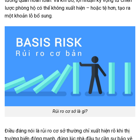
tương quan hoàn toàn. Và khi đó, lợi nhuận kỳ vọng từ chiến
lược phòng hộ có thể không xuất hiện – hoặc tệ hơn, tạo ra
một khoản lỗ bổ sung.
Rủi ro cơ sở là gì?
Điều đáng nói là rủi ro cơ sở thường chỉ xuất hiện rõ khi thị
trường biến động mạnh, đúng lúc nhà đầu tư cần sự bảo vệ