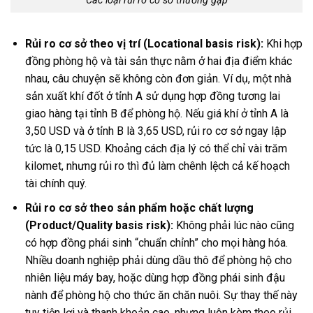
Các loại rủi ro cơ sở thường gặp
Rủi ro cơ sở theo vị trí (Locational basis risk):
Khi hợp
đồng phòng hộ và tài sản thực nằm ở hai địa điểm khác
nhau, câu chuyện sẽ không còn đơn giản. Ví dụ, một nhà
sản xuất khí đốt ở tỉnh A sử dụng hợp đồng tương lai
giao hàng tại tỉnh B để phòng hộ. Nếu giá khí ở tỉnh A là
3,50 USD và ở tỉnh B là 3,65 USD, rủi ro cơ sở ngay lập
tức là 0,15 USD. Khoảng cách địa lý có thể chỉ vài trăm
kilomet, nhưng rủi ro thì đủ làm chênh lệch cả kế hoạch
tài chính quý.
Rủi ro cơ sở theo sản phẩm hoặc chất lượng
(Product/Quality basis risk):
Không phải lúc nào cũng
có hợp đồng phái sinh “chuẩn chỉnh” cho mọi hàng hóa.
Nhiều doanh nghiệp phải dùng dầu thô để phòng hộ cho
nhiên liệu máy bay, hoặc dùng hợp đồng phái sinh đậu
nành để phòng hộ cho thức ăn chăn nuôi. Sự thay thế này
tuy tiện lợi và thanh khoản cao, nhưng luôn kèm theo rủi