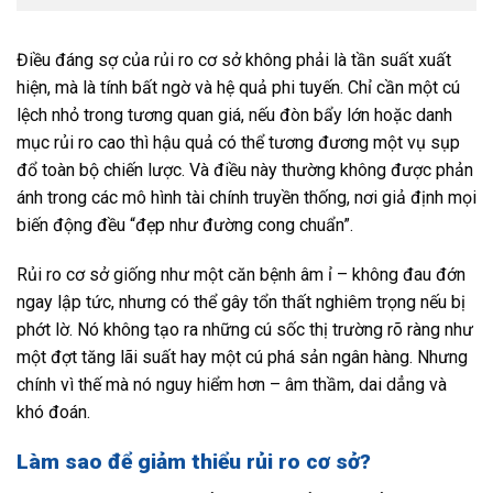
Điều đáng sợ của rủi ro cơ sở không phải là tần suất xuất
hiện, mà là tính bất ngờ và hệ quả phi tuyến. Chỉ cần một cú
lệch nhỏ trong tương quan giá, nếu đòn bẩy lớn hoặc danh
mục rủi ro cao thì hậu quả có thể tương đương một vụ sụp
đổ toàn bộ chiến lược. Và điều này thường không được phản
ánh trong các mô hình tài chính truyền thống, nơi giả định mọi
biến động đều “đẹp như đường cong chuẩn”.
Rủi ro cơ sở giống như một căn bệnh âm ỉ – không đau đớn
ngay lập tức, nhưng có thể gây tổn thất nghiêm trọng nếu bị
phớt lờ. Nó không tạo ra những cú sốc thị trường rõ ràng như
một đợt tăng lãi suất hay một cú phá sản ngân hàng. Nhưng
chính vì thế mà nó nguy hiểm hơn – âm thầm, dai dẳng và
khó đoán.
Làm sao để giảm thiểu rủi ro cơ sở?