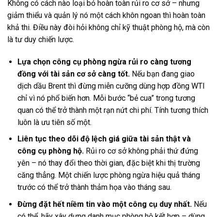
Không có cách nào loại bỏ hoàn toàn rủi ro cơ sở – nhưng
giảm thiểu và quản lý nó một cách khôn ngoan thì hoàn toàn
khả thi. Điều này đòi hỏi không chỉ kỹ thuật phòng hộ, mà còn
là tư duy chiến lược.
Lựa chọn công cụ phòng ngừa rủi ro càng tương
đồng với tài sản cơ sở càng tốt.
Nếu bạn đang giao
dịch dầu Brent thì đừng miễn cưỡng dùng hợp đồng WTI
chỉ vì nó phổ biến hơn. Mỗi bước “bẻ cua” trong tương
quan có thể trở thành một rạn nứt chi phí. Tính tương thích
luôn là ưu tiên số một.
Liên tục theo dõi độ lệch giá giữa tài sản thật và
công cụ phòng hộ.
Rủi ro cơ sở không phải thứ đứng
yên – nó thay đổi theo thời gian, đặc biệt khi thị trường
căng thẳng. Một chiến lược phòng ngừa hiệu quả tháng
trước có thể trở thành thảm họa vào tháng sau.
Đừng đặt hết niềm tin vào một công cụ duy nhất.
Nếu
có thể, hãy xây dựng danh mục phòng hộ kết hợp – dùng