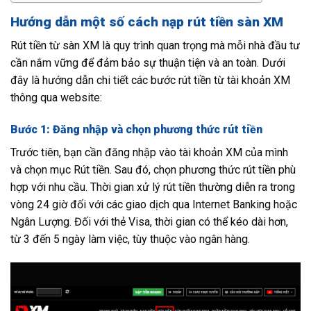
Hướng dẫn một số cách nạp rút tiền sàn XM
Rút tiền từ sàn XM là quy trình quan trọng mà mỗi nhà đầu tư
cần nắm vững để đảm bảo sự thuận tiện và an toàn. Dưới
đây là hướng dẫn chi tiết các bước rút tiền từ tài khoản XM
thông qua website:
Bước 1: Đăng nhập và chọn phương thức rút tiền
Trước tiên, bạn cần đăng nhập vào tài khoản XM của mình
và chọn mục
Rút tiền
. Sau đó, chọn phương thức rút tiền phù
hợp với nhu cầu. Thời gian xử lý rút tiền thường diễn ra trong
vòng 24 giờ đối với các giao dịch qua Internet Banking hoặc
Ngân Lượng. Đối với thẻ Visa, thời gian có thể kéo dài hơn,
từ 3 đến 5 ngày làm việc, tùy thuộc vào ngân hàng.