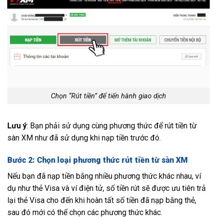
Chọn “Rút tiền” để tiến hành giao dịch
Lưu ý
: Bạn phải sử dụng cùng phương thức để rút tiền từ
sàn XM như đã sử dụng khi nạp tiền trước đó.
Bước 2: Chọn loại phương thức rút tiền từ sàn XM
Nếu bạn đã nạp tiền bằng nhiều phương thức khác nhau, ví
dụ như thẻ Visa và ví điện tử, số tiền rút sẽ được ưu tiên trả
lại thẻ Visa cho đến khi hoàn tất số tiền đã nạp bằng thẻ,
sau đó mới có thể chọn các phương thức khác.