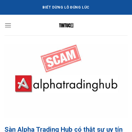
Bỏ
BIẾT DỪNG LỖ ĐÚNG LÚC
qua
nội
dung
Sàn Alpha Trading Hub có thật sự uy tín