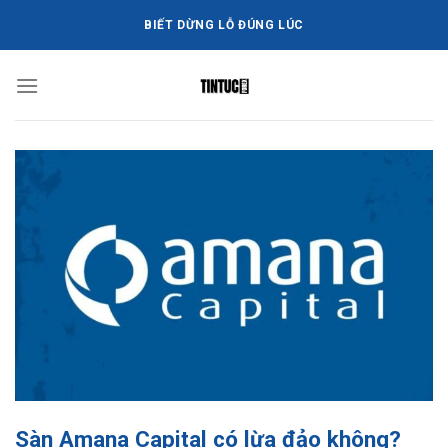
Bỏ
BIẾT DỪNG LỖ ĐÚNG LÚC
qua
nội
dung
Sàn Amana Capital có lừa đảo không?