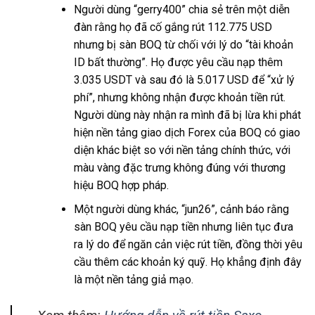
Người dùng “gerry400” chia sẻ trên một diễn
đàn rằng họ đã cố gắng rút 112.775 USD
nhưng bị sàn BOQ từ chối với lý do “tài khoản
ID bất thường”. Họ được yêu cầu nạp thêm
3.035 USDT và sau đó là 5.017 USD để “xử lý
phí”, nhưng không nhận được khoản tiền rút.
Người dùng này nhận ra mình đã bị lừa khi phát
hiện nền tảng giao dịch Forex của BOQ có giao
diện khác biệt so với nền tảng chính thức, với
màu vàng đặc trưng không đúng với thương
hiệu BOQ hợp pháp.
Một người dùng khác, “jun26”, cảnh báo rằng
sàn BOQ yêu cầu nạp tiền nhưng liên tục đưa
ra lý do để ngăn cản việc rút tiền, đồng thời yêu
cầu thêm các khoản ký quỹ. Họ khẳng định đây
là một nền tảng giả mạo.