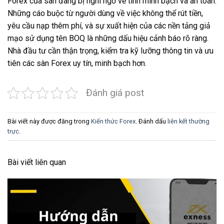
Forex của sàn đang bị nghi ngờ về tính minh bạch và an toàn.
Những cáo buộc từ người dùng về việc không thể rút tiền,
yêu cầu nạp thêm phí, và sự xuất hiện của các nền tảng giả
mạo sử dụng tên BOQ là những dấu hiệu cảnh báo rõ ràng.
Nhà đầu tư cần thận trọng, kiểm tra kỹ lưỡng thông tin và ưu
tiên các sàn Forex uy tín, minh bạch hơn.
Đánh giá post
Bài viết này được đăng trong
Kiến thức Forex
. Đánh dấu
liên kết thường
trực
.
Bài viết liên quan