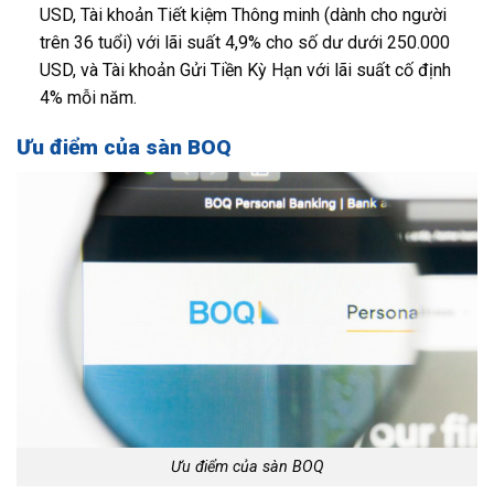
USD, Tài khoản Tiết kiệm Thông minh (dành cho người
trên 36 tuổi) với lãi suất 4,9% cho số dư dưới 250.000
USD, và Tài khoản Gửi Tiền Kỳ Hạn với lãi suất cố định
4% mỗi năm.
Ưu điểm của sàn BOQ
Ưu điểm của sàn BOQ