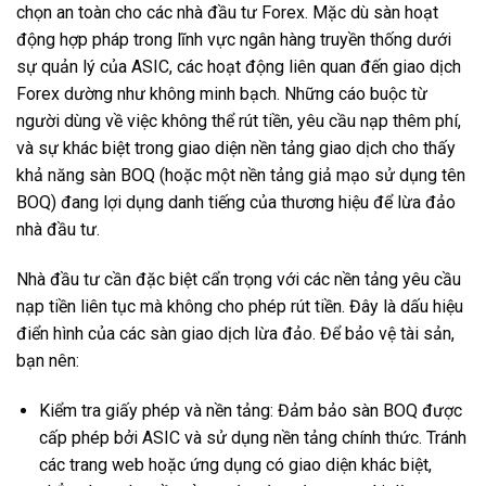
chọn an toàn cho các nhà đầu tư Forex. Mặc dù sàn hoạt
động hợp pháp trong lĩnh vực ngân hàng truyền thống dưới
sự quản lý của ASIC, các hoạt động liên quan đến giao dịch
Forex dường như không minh bạch. Những cáo buộc từ
người dùng về việc không thể rút tiền, yêu cầu nạp thêm phí,
và sự khác biệt trong giao diện nền tảng giao dịch cho thấy
khả năng sàn BOQ (hoặc một nền tảng giả mạo sử dụng tên
BOQ) đang lợi dụng danh tiếng của thương hiệu để lừa đảo
nhà đầu tư.
Nhà đầu tư cần đặc biệt cẩn trọng với các nền tảng yêu cầu
nạp tiền liên tục mà không cho phép rút tiền. Đây là dấu hiệu
điển hình của các sàn giao dịch lừa đảo. Để bảo vệ tài sản,
bạn nên:
Kiểm tra giấy phép và nền tảng: Đảm bảo sàn BOQ được
cấp phép bởi ASIC và sử dụng nền tảng chính thức. Tránh
các trang web hoặc ứng dụng có giao diện khác biệt,